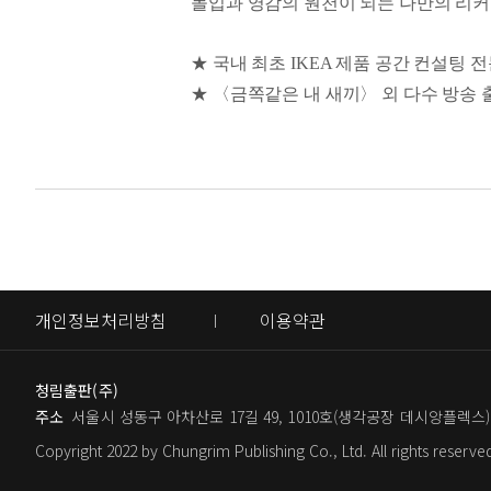
몰입과 영감의 원천이 되는 나만의 리
물론 외부 공간이 주는 새로움과 해방감
의 공간을 일상 안에 확보하는 수밖에 없
★ 국내 최초 IKEA 제품 공간 컨설팅 
에게 이렇게 물어보자. ‘지금의 나는 어
★ 〈금쪽같은 내 새끼〉 외 다수 방송 
가장 가까운 심리상담실이자, 회복의 정
_191~192쪽
대한민국 대표 공간 심리 전문가이자 국내
출간되었다. 살다 보면 이따금 ‘이번엔 
을 따라와 주지 않는다. 왜일까? 바로 
는 이렇게 말한다. “변화는 때때로 의
하지만 공간의 변화는 훨씬 간편하고 
생각이 막혔을 때, 기분 전환 삼아 다
개인정보처리방침
이용약관
경험은 없는가? 이렇듯 이 책은 공간이 
명인의 이야기 등을 넘나들며 다양하게
청림출판(주)
몰입하길 바라는가? 그렇다면 먼저 공간
주소
서울시 성동구 아차산로 17길 49, 1010호(생각공장 데시앙플렉스)
을 극대화하라. 공간을 통해 치유받고 
Copyright 2022 by Chungrim Publishing Co., Ltd. All rights reserve
작으로 당신만의 회복과 충전, 몰입과 