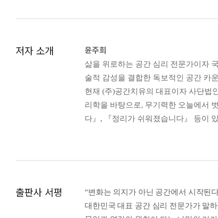
적일 수 있다. 그러나 감정의 이완과 
[Layer 3. 나만의 리커버리 스페이스 만
수 있다.
의식의 흐름을 끊는 장애물을 제거할 
우리는 종종 대화의 부재를 사람의 성격
더 나은 삶을 위한 공간 리셋의 원칙
결정짓고 있었을지도 모른다. 그러니 관
저자 소개
윤주희
집 안 곳곳이 리커버리 스팟
_40~41쪽
삶을 위로하는 공간 심리 전문가이자 국내
집 안에서 나만의 케렌시아를 발견하는
술적 감성을 결합한 독보적인 공간 카운슬
성공을 위한 나만의 ‘영감 공간’ 만들기
사람의 생각은 쉽게 바뀌지 않지만, 공간
현재 (주)공간치유의 대표이자 사단법인
위에 세팅되어 있기 때문이다. 어두운 
리학을 바탕으로, 무기력한 오늘에서 벗
에필로그_어떻게 나를 사랑할 것인지에
속에서는 당연히 숨이 막힌다. 반대로 
다』, 『정리가 쉬워졌습니다』 등이 있
_46쪽
https://www.gon
공간치유 홈페이지
미니멀 라이프를 실천하는 사람들은 단순
https://www.
공간치유드림 홈페이지
큼 명료해진 시선으로 삶의 본질을 바라
인스타그램 @gong_chee_u
도가 공간을 바꾸고 삶을 바꾼다. 그래서
유튜브 공간치유
출판사 서평
“변화는 의지가 아닌 공간에서 시작된다
_96쪽
대한민국 대표 공간 심리 전문가가 말하