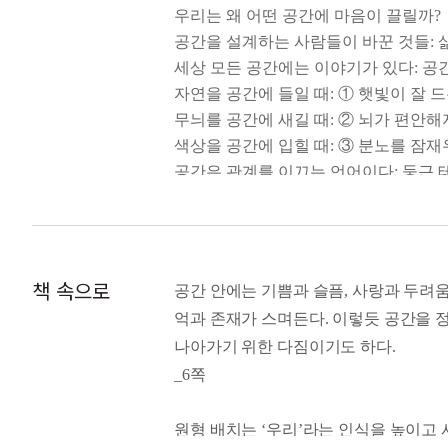
우리는 왜 어떤 공간에 마음이 끌릴까?
공간을 설계하는 사람들이 바꾼 것들: 
세상 모든 공간에는 이야기가 있다: 공
자연을 공간에 들일 때: ① 햇빛이 잘 
무늬를 공간에 새길 때: ② 뇌가 편안
색상을 공간에 입힐 때: ③ 분노를 잠
공간은 관계를 이끄는 언어이다: 둥근 
지금 나는 어떤 공간 속에서 살고 있을
공간이 바뀌면 내 삶도 변할까?: 마음을
거시적 공간에서 가장 사적인 공간으로
책 속으로
공간 안에는 기쁨과 슬픔, 사랑과 두려움
[Layer 2. 나를 회복시켜 주는 가장 사적
억과 존재가 스며든다. 이렇듯 공간을 정
나를 치유하는 첫 번째 공간: 집은 회복
나아가기 위한 다짐이기도 하다.
‘나’를 닮은 공간: 집과 나의 정체성
_6쪽
기억을 잇는 공간: 집에 담긴 기억이 
변화하는 집, 복합 기능의 집: 생활 방
원형 배치는 ‘우리’라는 인식을 높이고 
내가 진짜로 원하는 집의 모습은?