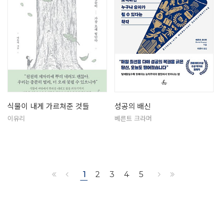
식물이 내게 가르쳐준 것들
성공의 배신
이유리
베른트 크라머
1
2
3
4
5