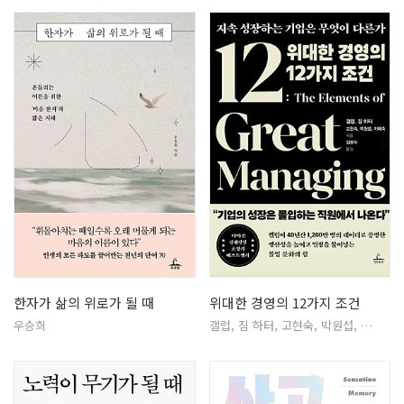
한자가 삶의 위로가 될 때
위대한 경영의 12가지 조건
우승희
갤럽, 짐 하터, 고현숙, 박원섭, …