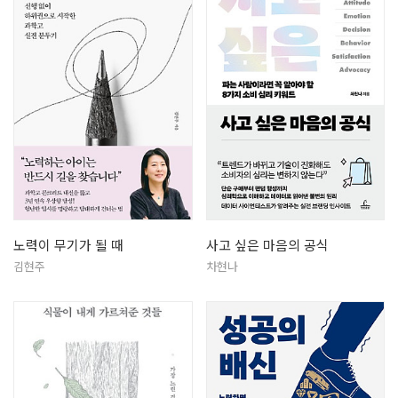
노력이 무기가 될 때
사고 싶은 마음의 공식
김현주
차현나