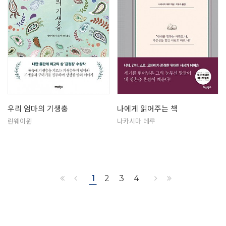
우리 엄마의 기생충
나에게 읽어주는 책
린웨이윈
나카시마 데루
1
2
3
4