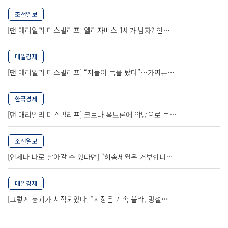
조선일보
[댄 애리얼리 미스빌리프] 엘리자베스 1세가 남자? 인…
매일경제
[댄 애리얼리 미스빌리프] “저들이 독을 탔다”…가짜뉴…
한국경제
[댄 애리얼리 미스빌리프] 코로나 음모론에 악당으로 몰…
조선일보
[언제나 나로 살아갈 수 있다면] "허송세월은 거부합니…
매일경제
[그렇게 붕괴가 시작되었다] “시장은 계속 올라, 망설…