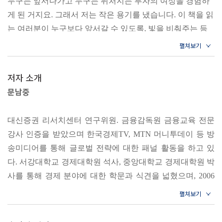
누구는 앞서나가고 누구는 뒤처지는 투자의 여정을 경험하
미국 주식 투자를 위한 필수 상식｜미국 주식 세금은 어떻게
10년 뒤 무조건 오르는 종목이 보인다
게 된 거지요. 그래서 저는 작은 용기를 냈습니다. 이 책을 읽
‘미국 주식 투자의 정석’으로 공부하라
다를까?
는 여러분이 누구보다 앞서갈 수 있도록, 빛을 비춰주는 등
[부록] 미국 주식 세금 정리
전 세계 주식시장이 공포로 만연하지만, 지금이야말로
대 역할을 하고 싶었습니다.
경제의 흐름을 읽고 시장을 바라보는 혜안을 기르는 투자
---「머리말 스태그플레이션 시대, 그래도 길은 있다」중에
3장 투자하고 싶은 미국 주식 고르기
공부를 시작하기에 딱 좋은 때이다. 이 책에는 미국 주식에
서
저자 소개
투자하기 전 꼭 알아야 할 것들이 모두 담겨 있다. 먼저 이
- 투자 종목 찾기 전 이것부터 체크하자
문남중
책에 담긴 분야별 1등 블루칩 기업, 모두가 아는 1등 종목
이제는 미국 주식을 안 하는 것이 더 위험한 세상이 되었습
미국 투자 정보, 어디서 찾을까?｜PER, ROE가 뭐지? 기업
뒤에 가려진 진짜 알짜배기 기업, 미래를 주도하는 비상장
니다. 미국에는 다국적 기업이 많은 만큼 전 세계에서 돈을
분석 지표 보는 법
기업들의 주가 흐름부터 실적 현황, 앞으로의 전망을 토대로
대신증권 리서치센터 연구위원. 금융감독원 금융교육 전문
벌어들이는 기회가 많고, 벌어들이는 수익이 많은 만큼 실적
[부록] 기타 유용한 사이트
한 투자 포인트에 주목해보자. 내 돈을 지키는 든든한
강사 인증을 받았으며 한국경제TV, MTN 머니투데이 등 방
을 추종하는 주가라는 유기체의 특성상 주가가 계속 올라갈
- 투자할 주식의 수익 목표 정하기
가치주부터 멀리 보면 큰 수익을 낼 수 있는 성장주까지…
송미디어를 통해 글로벌 전략에 대한 패널 활동을 하고 있
가능성이 크기 때문이지요.
밸류에이션의 필요성｜적정가치 구하기
각자의 성향에 맞는 투자 종목을 배울 수 있다. 개별 종목
다. 서강대학교 경제대학원 석사, 중앙대학교 경제대학원 박
---「1장 동학개미들이여, 지금은 미국 주식이다」중에서
- 미국 주식 블루칩 찾기
선택이 어렵다면 관심 테마에 따른 ETF에 투자를 일단
사를 통해 경제 분야에 대한 학문과 식견을 넓혔으며, 2006
블루칩이란?｜미국 1등 기업, 무엇이 있을까?
시작해볼 수도 있다.
년 대신증권에 입사해 대신경제연구소를 거치며 금융 분야
세계 경제는 제조 중심의 전통 경제에서 인터넷 서비스 중심
의 전문성을 키워왔다. 불모지나 다름없던 국내 ETF 시장에
의 디지털 경제로 빠르게 전환되는 4차 산업혁명 시대를 맞
4장 위기에서 찾을 수 있는 새로운 기회
미국 주식 초보자들이 가장 궁금해하는 세금 문제부터 투자
서 ETF에 특화된 투자 전략 리포트를 발간해오면서 ETF시
정보를 얻을 수 있는 인터넷 사이트들, 계좌 개설부터 실제
이하고 있습니다. 디지털 경제로의 경제 혁신에 성공한 국가