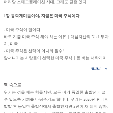
머리말 스태그플레이션 시대, 그래도 길은 있다
투자해야 하는 이유는 확실하다. 오르락내리락 불경기에서
가장 빠르게 회복할 수 있는 튼튼한 시장이라는 점이다.
1장 동학개미들이여, 지금은 미국 주식이다
생산성을 높이는 꾸준한 R&D, 낮은 고령화 속도에서
나오는 노동 공급, 셰일오일의 수출을 통한 건실한 재정,
일자리 창출과 소비 확대의 기반이 되는 리쇼어링이
- 미국 주식이 답이다
미국이라는 국가의 장기적 성장을 뒷받침한다.
바로 지금 미국 주식 해야 하는 이유｜핵심자산의 No.1 투자
처, 미국
또한 메타 플랫폼스가 이끄는 ‘메타버스’, 테슬라의
- 미국 주식은 선택이 아니라 필수!
‘전기차’, 제프 베이조스의 블루 오리진이 주도하는
앞서나가는 사람들이 선택한 미국 주식｜돈 버는 서학개미
‘우주항공’, 텔라닥 헬스의 ‘디지털 헬스케어’까지… 미래
들은 무슨 주식을 살까?
경제 성장의 중심 산업은 모두 미국 기업이 선도한다. 지금
당장 수익이 되지 않더라도 지속적인 투자를 이어갈 수 있는
2장 내 돈을 지키는 미국 주식 기본기
여유는 미국이라는 나라가 계속 성장할 수밖에 없는 이유가
책 속으로
된다. 과거의 세계 경제위기마다 빠르게 회복하고 꾸준히
위기는 겪을 때는 힘들지만, 모든 이가 동일한 출발선에 설
- 미국 주식의 개념 이해하기
성장한 경험치가 쌓인 나라, 오늘날 세계 경제를 견인하는
수 있도록 기회를 나눠주기도 합니다. 우리는 2020년 팬데믹
미국 주식시장의 특징과 구성｜미국 주식의 역사 속으로
유일한 국가, 미국 주식을 시작해야 하는 이유다.
발발 후 동일한 출발선에서 출발했지만 2년이 채 되지 않아,
- 미국 주식 사용설명서