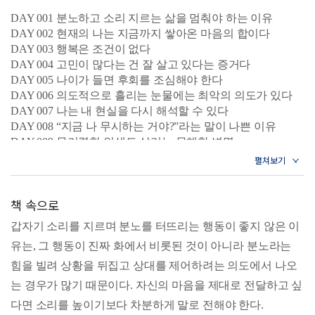
이 책은 하루 한 장씩 감정과 기분, 태도를 돌아보는 문장을
DAY 001 분노하고 소리 지르는 삶을 멈춰야 하는 이유
DAY 002 현재의 나는 지금까지 쌓아온 마음의 합이다
읽고 쓰며, 내 안의 상태를 차분히 인식하도록 돕는다. 감정
DAY 003 행복은 조건이 없다
의 과소비를 멈추는 법, 흔들리는 순간에 나를 지키는 태도,
DAY 004 고민이 많다는 건 잘 살고 있다는 증거다
표현하지 못한 감정을 정리하는 언어 등 삶의 방향을 바로 세
DAY 005 나이가 들면 후회를 조심해야 한다
워줄 문장들이 담겨 있다. 또한 10일마다 스스로에게 던지는
DAY 006 의도적으로 흘리는 눈물에는 최악의 의도가 있다
질문을 통해, 지금의 감정이 내 삶에서 어떤 의미를 가지는지
DAY 007 나는 내 현실을 다시 해석할 수 있다
성찰하도록 구성했다.
DAY 008 “지금 나 무시하는 거야?”라는 말이 나쁜 이유
필사는 감정을 이해하는 가장 좋은 도구다. 오늘의 감정을 있
DAY 009 무기력한 인생도 살리는 무해한 변명
는 그대로 마주하고, 그 감정을 다루는 태도를 연습하는 100
DAY 010 열정과 희망은 갑자기 등 돌리지 않는다
일. 그 시간이 지나면, 우리는 감정에 끌려가는 사람이 아니
Q&A 나는 지금 내 감정을 존중하며 살고 있는가?
라 감정을 지혜롭게 다루는 어른이 되어 있을 것이다.
책 속으로
DAY 011 감정 소모 없이 열등감에서 지혜롭게 멀어지는 법
DAY 012 혼자 울고 싶은 날 마음을 치유하는 글
갑자기 소리를 지르며 분노를 터뜨리는 행동이 좋지 않은 이
DAY 013 감정은 긍정적 방향을 향해야 한다
유는, 그 행동이 진짜 화에서 비롯된 것이 아니라 분노라는
DAY 014 부부의 온도가 곧 가정의 온도다
DAY 015 반성과 자학을 구분할 수 있어야 성장한다
힘을 빌려 상황을 뒤집고 상대를 제어하려는 의도에서 나오
DAY 016 힘들 땐 혼자 몰래 욕해도 괜찮다
는 경우가 많기 때문이다. 자신의 마음을 제대로 전달하고 싶
DAY 017 자기 감정을 속이며 사는 게 가장 어리석다
다면 소리를 높이기보다 차분하게 말로 전해야 한다.
DAY 018 매사에 너무 심각하게 반응하지 마라