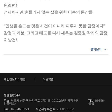
철학자들을 탐구하고 현대의 삶에 맞게 재해석해 온 그는
DAY 034 나는 누구의 말에도 흔들리지 않는다
이 아니라 상상에서 만들어진다. _46쪽
완결편!
‘
인생을 가장 크게 흔드는 것은 환경이나 상황이 아니라 정
DAY 035 때로는 공기처럼 가벼워져야 숨을 쉬고 살아갈 수
섬세하지만 흔들리지 않는 삶을 위한 어른의 문장들
있다
리되지 못한 감정
’
이라는 생각을 바탕으로
,
어른이 감정을
사람을 만나는 일은 기본적으로 힘든 일이다. 사람과 사람이
DAY 036 나만의 판단 기준이 필요하다
어떻게 바라보고 다루어야 하는지를 섬세하고 단단한 언어
만나는 듯 보이지만 실은 감정과 감정이 부딪히는 것이고, 그
DAY 037 일이 실패했을 때 자책하는 습관은 나쁘다
“인생을 흔드는 것은 사건이 아니라 다루지 못한 감정이다”
로 풀어낸다
.
DAY 038 강력한 의지를 가져야 좋은 기분을 유지할 수 있다
사이에서 슬픔과 외로움이 태어난다. 지친 상태로 누군가를
감정과 기분, 그리고 태도를 다시 세우는 김종원 작가의 감정
DAY 039 남의 부담까지 혼자 다 짊어지지 마라
저서로는
《
어른의 품격을 채우는
100
일 필사 노트
》
,
《
어
만나면 서로의 감정이 더 거칠어질 수 있다.
처방전!
DAY 040 내 뜻대로 되지 않는 아이를 대하는 법
른의 관계를 가꾸는
100
일 필사 노트
》
,
《
하루 한 장
365
인
이럴 때는 잠시 혼자를 선택하는 것도 필요하다. 조용히 나를
Q&A 어떤 순간에 마음이 차분해지거나 안정된 기분을 느끼
문학 일력
》
,
《
내 언어의 한계는 내 세계의 한계이다
》
,
돌아보는 시간 속에서 진짜 나를 만날 수 있고 그 시간을 건
는가?
우리는 어른이 되었지만 감정을 다루는 법을 제대로 배운 적
《
너에게 들려주는 단단한 말
》
,
《
부모의 어휘력
》
,
《
글은
너면 힘든 감정도 사라진다. 나를 돌보는 일은 누군가 대신해
은 매우 드물다. 기분이 상하면 관계가 흔들리고, 분노가 치
DAY 041 시작부터 잘하려고 하지 마라
어떻게 삶이 되는가
》
,
《
부모 인문학 수업
》
,
《
오십에 시
줄 수 없는 나의 몫이다. _62쪽
밀면 말이 거칠어지며, 불안이 커지면 선택이 흔들린다. 겉으
DAY 042 불안이라는 괴물은 늘 먹이를 찾는다
작하는 마음 공부
》
등이 있으며
,
오늘도 독자의 삶에 스며
DAY 043 한 걸음을 걸어도 꿋꿋하게
로는 차분해 보여도 내면에서는 수많은 감정이 쌓이고 뒤엉
드는 글을 쓰기 위해 고민한다
.
개인정보처리방침
이용약관
DAY 044 어떤 어려움 속에서도 무해한 하루를 살려면
그 사람이 품은 단어는 그 사람의 감정과도 같다. 자주 반복
켜 방향을 잃는다. 결국 삶을 흔드는 것은 거창한 사건이 아
DAY 045 겉은 쾌활하지만 속은 슬픔에 젖어있는 사람
하는 단어가 나의 감정을 조각하는 셈이다. 긍정적인 단어를
니라, 충분히 들여다보지 못한 감정의 잔여물이다.
DAY 046 감정이 흔들리면 지성이 흩어진다
인스타그램
@thinker_kim
곁에 두는 사람은 의식하지 않아도 희망과 사랑, 행복에 더
청림출판(주)
120만 독자의 멘토 김종원 작가는 오랜 시간 사람들을 만나
DAY 047 싫으면 싫다고 말할 용기가 있어야 한다
https://blog.naver.com/yytommy
블로그
주소
서울시 성동구 아차산로 17길 49, 1010호(생각공장 데시
TEL
02-546-
자주 머물게 된다. 감정이 그 말의 방향을 자연스럽게 따라가
DAY 048 인간이 느끼는 감정에는 끝이 없다
며 한 가지 공통점을 발견했다. 감정에 휘둘리는 사람과 감정
앙플렉스)
4341
https://cafe.naver.com/onedayhumanities
카페
DAY 049 행운과 좋은 기운만 모이는 나를 만드는 법
기 때문이다. 삶에 무해한 단어를 가슴에 품자. 듣기만 해도
Fax.
02-546-8053
사업자등록번호
211-86-01087
을 이해하는 사람의 삶은 전혀 다르게 흘러간다는 사실이다.