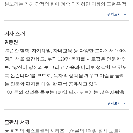
분노라는 거친 감정의 힘에 계속 의지하면 어휘와 표현은 점
DAY 019 분노와 화가 많아지는 이유는 어휘력 때문이다
DAY 020 세상에서 가장 풀기 어려운 문제
점 메말라 수준이 낮아지고, 결국 자신의 마음을 전하는 방법
Q&A 나는 언제 가장 편안함을 느끼는가?
을 잊게 된다. _10쪽
DAY 021 사람 성향이나 기질은 부모도 바꿔줄 수 없다
저자 소개
스스로 내 마음을 치유할 수 없을 정도로 너무 많이 지친 날
DAY 022 나를 지키는 최소한의 경계가 필요하다
김종원
DAY 023 인생을 너무 조급하게 생각하지 마라
에는 나에게 이런 말을 들려주며 차분히 위로해 주자.
20
년간 철학
,
자기계발
,
자녀교육 등 다양한 분야에서
100
여
DAY 024 열심히 살수록 오히려 더 불안해지는 이유
“내가 나라서 다행이야. 오늘 하루도 수고했어. 내 삶의 모든
DAY 025 지친 감정을 회복하려면 혼자 있어야 한다
권의 책을 출간했고
,
누적
120
만 독자를 사로잡은 인문학 멘
것은 점점 좋아지고 있어. 모두가 나를 떠나도 나는 늘 곁에
DAY 026 강한 척하는 이유는 약하기 때문이다
토
. ‘
당신이 당신의 눈 그리고 가슴과 머리로 생각할 수 있도
있을 거야. 그러니까 지치지 마. 그리고 혼자 울지 마” _34쪽
DAY 027 고생한다는 생각을 버려야 마음 건강을 유지할 수
록 돕습니다
’
를 모토로
,
독자의 생각을 깨우고 가슴을 울리
있다
DAY 028 진짜 용기는 두려움과 함께 세상에 나온다
는 인문학 편지를 매일 한 편씩 공유하고 있다
.
상대의 표정과 말에 자꾸 마음이 흔들린다면 나의 중심이 밖
DAY 029 타인의 눈치를 너무 많이 봐서 고민이라면
《
어른의 감정을 돌보는
100
일 필사 노트
》
는 많은 사랑을
을 향해 있다는 신호다. 말할 때 다른 사람의 표정까지 모두
DAY 030 마흔 이후에는 루틴이 최고의 자산이다
받은 베스트셀러
〈
어른의
100
일 필사 노트
〉
시리즈의 세
Q&A 나는 어떤 상황에서 기분이 쉽게 가라앉는 편인가?
책임지려 하지 마라. 반응은 그 사람의 몫이고, 그 의미까지
번째 도서로
,
품격과 관계를 넘어 김종원 작가가 오랜 시간
내가 떠안을 필요는 없다.
DAY 031 이제는 소중한 나 자신에게 박수칠 차례다
다양한 사람들을 만나며 고민해 온
‘
감정과 기분
,
그리고 태
살다 보면 우리가 상상하는 만큼 심각한 일이 많지 않다. 불
출판사 서평
DAY 032 나는 마음의 보석이 될 수 있는 것만 본다
도란 무엇인가
’
라는 질문에서 출발한 필사집이다
.
동서양의
안해질 때는 내 마음을 먼저 다독이자. 대부분의 걱정은 사실
DAY 033 “나는 여전히 좋은 사람이다”라는 믿음을 가져라
★ 화제의 베스트셀러 시리즈 〈어른의 100일 필사 노트〉