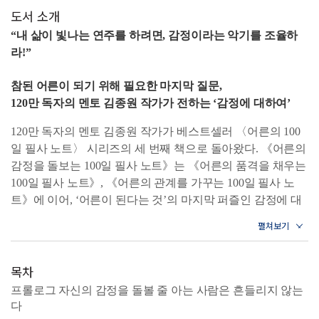
도서 소개
“내 삶이 빛나는 연주를 하려면, 감정이라는 악기를 조율하
라!”
참된 어른이 되기 위해 필요한 마지막 질문,
120만 독자의 멘토 김종원 작가가 전하는 ‘감정에 대하여’
120만 독자의 멘토 김종원 작가가 베스트셀러 〈어른의 100
일 필사 노트〉 시리즈의 세 번째 책으로 돌아왔다. 《어른의
감정을 돌보는 100일 필사 노트》는 《어른의 품격을 채우는
100일 필사 노트》, 《어른의 관계를 가꾸는 100일 필사 노
트》에 이어, ‘어른이 된다는 것’의 마지막 퍼즐인 감정에 대
한 깊은 성찰을 담은 필사집이다. 저자는 오랜 시간 다양한
사람들을 만나며 ‘인생을 가장 크게 흔드는 것은 환경이나 상
황이 아니라, 정리되지 못한 감정이라는 것’이라는 점을 발견
했다. 우리는 분노, 불안, 후회, 질투, 외로움 같은 감정을 없
목차
애야 할 대상으로 여기지만, 저자는 감정에는 좋고 나쁨이 없
프롤로그 자신의 감정을 돌볼 줄 아는 사람은 흔들리지 않는
으며 다만 돌봄의 태도가 필요할 뿐이라고 말한다.
다