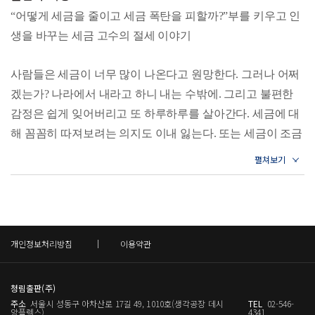
려대 정책대학원 교우회장으로 활동했고, KBS 제1라디오 생
을 수도 있다.
36 기업회계와 세무회계는 목적이 다르다
“어떻게 세금을 줄이고 세금 폭탄을 피할까?”부를 키우고 인
방송 〈경제투데이〉 ‘세무상담’ 코너와 MBN TV 〈알토
37 가까운 관계일수록 정상적으로 거래해야 한다
_p. 37 〈PART 1 부가 보이는 상속･증여 절세〉
생을 바꾸는 세금 고수의 절세 이야기
란〉 프로그램에도 출연했다. 현재 상공회의소와 지자체 등
38 업무용 자동차, 빌려야 할까 구입해야 할까?
39 사업을 그만둘 때는 마무리가 중요하다
에서 세법 강의를 하고 있으며, 한경협(전경련) 법무서비스지
증여세는 10년을 기준으로 계산한다. 즉 증여일 전 10년 이내
사람들은 세금이 너무 많이 나온다고 원망한다. 그러나 어쩌
원단 전문위원, 과천시 지방세 심의위원, 〈국세신문〉 객원
에 동일인(증여자가 직계존속인 경우에는 그 직계존속의 배
PART 4 부가 보이는 연말정산과 근로 절세
겠는가? 나라에서 내라고 하니 내는 수밖에. 그리고 불편한
논설위원, 한국세무사회 부회장으로 활동하고 있다.
40 인건비를 지급하면 원천징수를 해야 한다
우자 포함)으로부터 증여받은 재산이 또 있는 경우, 그 10년
감정은 쉽게 잊어버리고 또 하루하루를 살아간다. 세금에 대
41 인건비를 받을 때는 소득 구분이 중요하다
간 증여받은 증여재산가액을 모두 합해 증여세를 계산한다.
해 꼼꼼히 따져보려는 의지도 이내 잃는다. 또는 세금이 조금
42 근로소득에 대해서는 연말정산을 해야 한다
증여재산공제도 마찬가지로 10년간을 기준으로 일정 금액을
43 회사에서 무심코 받은 것도 근로소득이 될 수 있다
부담스럽긴 해도 설마 세금으로 심각한 피해를 입겠느냐며
44 비과세 근로소득을 잘 챙기자
공제한다. 10년의 간격을 두고 증여를 한다면, 증여액이 분산
자신과 상관없이 여긴다. 아니면 세금을 아껴봤자 돈을 얼마
45 연말정산 공제를 잘 활용하라
되고 증여재산공제를 많이 받을 수 있기 때문에 세금을 줄일
나 벌겠나 싶어 대수롭지 않게 생각하기도 한다. 그러나 어느
46 소득공제는 소득이 더 많은 사람이 받자
수 있다. 따라서 증여를 생각하고 있다면 최소한 10년 단위로
날 갑자기 세금 폭탄을 맞으면 그제야 발등에 불이 떨어져 문
47 자주 틀리는 공제 항목을 주의하자
증여 계획을 세우는 것이 절세에 유리하다.
제를 해결할 방도를 찾느라 허둥거린다. 그리고 한숨을 쉬며
개인정보처리방침
이용약관
PART 5 알면 알수록 돈이 모이는 세금 상식
_p. 44 〈PART 1 부가 보이는 상속･증여 절세〉
후회한다. ‘세금 나오기 전에 미리 알았더라면!’
48 여러 국가에서 발생한 소득은 어디에서 어떻게 세금을 내
2026년 세법 개정안을 반영한 개정판 《세금을 알아야 부가
야 할까?
이렇게 부동산을 보유하고 있기 때문에 내야 하는 재산세와
청림출판(주)
49 세금 안 내고 돈을 벌 수 있다?
보인다》는 이렇게 ‘세금이 나오기 전에 미리 알고 있으면 좋
주소
서울시 성동구 아차산로 17길 49, 1010호(생각공장 데시
TEL
02-546-
종합부동산세의 납기는 매년 7월과 9월, 또는 12월이지만, 그
50 세금을 못 내더라도 신고는 반드시 하자
을’, 일상생활에서 부딪힐 만한 세금에 대한 기초 상식과 이
앙플렉스)
4341