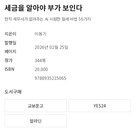
세금을 알아야 부가 보인다
현직 세무사가 알려주는 속 시원한 절세 비법 56가지
지은이
이동기
발행일
2026년 02월 25일
페이지
정가
344쪽
ISBN
20,000
9788935215065
도서구매
교보문고
YES24
알라딘