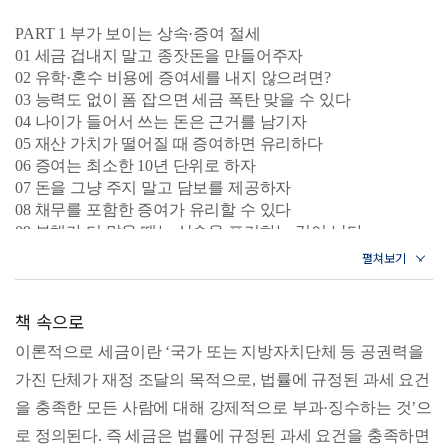
사랑을 받아왔다. 이번 개정판은 2026년부터 새롭게 적용되
는 파격적인 혜택들을 집중적으로 다루고 있다. 우선 저출산
PART 1 부가 보이는 상속·증여 절세
01 세금 겁내지 말고 종잣돈을 만들어주자
과 양육 부담 완화를 위해 대폭 확대된 자녀세액공제부터 등
02 유학·혼수 비용에 증여세를 내지 않으려면?
달라진 가족 관련 세제 혜택을 설명한다. 법인세율이 상향 조
03 능력도 없이 폼 잡으면 세금 폭탄 맞을 수 있다
정되며, 거짓세금계산서 발급 및 수취에 대한 가산세율의 상
04 나이가 들어서 쓰는 돈은 근거를 남기자
향에 대해서도 다루었다. 자본시장 활성화를 위한 정책 변화
05 재산 가치가 떨어질 때 증여하면 유리하다
도 주목할 만하다. 투자자들의 뜨거운 감자였던 금융투자소
06 증여는 최소한 10년 단위로 하자
득세(금투세)가 전면 폐지되었고, 가상자산 과세는 2년 유예
07 돈을 그냥 주지 말고 담보를 제공하자
되어 2027년부터 시행된다.
08 채무를 포함한 증여가 유리할 수 있다
급변하는 정책과 규제 속에서도 흔들리지 않는 부를 쌓고 싶
09 부채가 더 많을 때는 상속을 포기하는 것이 낫다
다면, 세금부터 공부해야 한다. 시대의 변화를 읽고 소중한
10 가업을 물려주면 세금이 줄어든다
자산을 지키고 싶은 모든 이들에게 이 책은 가장 든든한 ‘절
11 가족 간에도 계산은 정확히 하자
세 파트너’가 되어줄 것이다.
12 손자녀에게 증여나 상속하면 할증과세된다
책 속으로
13 세금이 안 나와도 신고를 하는 것이 유리할 수 있다
이론적으로 세금이란 ‘국가 또는 지방자치단체 등 공권력을
PART 2 부가 보이는 양도 절세
가진 단체가 재정 조달의 목적으로, 법률에 규정된 과세 요건
14 부동산을 사고팔 때는 6월 1일이 중요하다
15 나누어서 팔고, 손실이 나는 것과 함께 팔자
을 충족한 모든 사람에 대해 강제적으로 부과·징수하는 것’으
16 양도세를 줄이는 경비는 따로 있다
로 정의된다. 즉 세금은 법률에 규정된 과세 요건을 충족하면