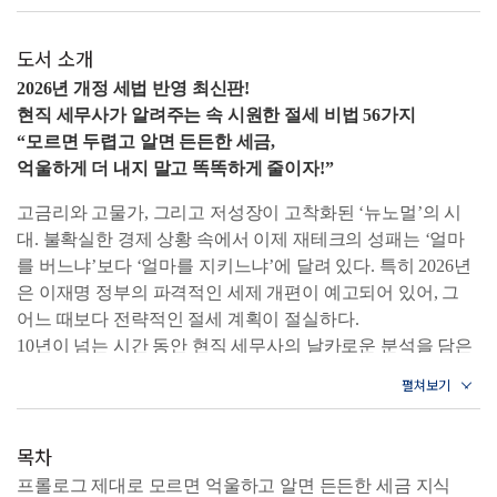
도서 소개
2026년 개정 세법 반영 최신판!
현직 세무사가 알려주는 속 시원한 절세 비법 56가지
“모르면 두렵고 알면 든든한 세금,
억울하게 더 내지 말고 똑똑하게 줄이자!”
고금리와 고물가, 그리고 저성장이 고착화된 ‘뉴노멀’의 시
대. 불확실한 경제 상황 속에서 이제 재테크의 성패는 ‘얼마
를 버느냐’보다 ‘얼마를 지키느냐’에 달려 있다. 특히 2026년
은 이재명 정부의 파격적인 세제 개편이 예고되어 있어, 그
어느 때보다 전략적인 절세 계획이 절실하다.
10년이 넘는 시간 동안 현직 세무사의 날카로운 분석을 담은
《세금을 알아야 부가 보인다》가 2026년 세법 개정안을 반
영해 독자들을 다시 찾아왔다. 이 책은 복잡한 법전 속에 숨
겨진 56가지 절세 비법을 누구나 이해하기 쉽게 풀어내어, 독
목차
자들이 억울하게 세금을 더 내지 않고 똑똑하게 자산을 운용
할 수 있는 길잡이로서의 역할을 톡톡히 해내며 많은 사람의
프롤로그 제대로 모르면 억울하고 알면 든든한 세금 지식