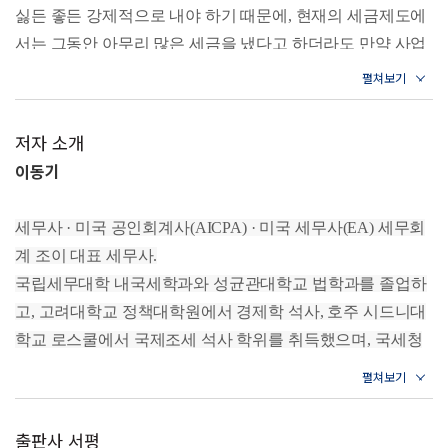
17 부동산은 명의를 잘 활용하면 절세할 수 있다
싫든 좋든 강제적으로 내야 하기 때문에, 현재의 세금제도에
18 1세대 1주택의 양도세 비과세 조건은?
서는 그동안 아무리 많은 세금을 냈다고 하더라도 만약 사업
19 여러 주택을 보유하다가 팔면 세금이 중과될 수 있다
20 오피스텔은 주거용과 업무용에 따라 세금이 다르다
이 망하거나 또는 다른 어떤 사정으로 인해 세금을 낼 수가
21 다세대주택과 다가구주택은 전혀 다르다
없는 상황이 되면, 정부는 관련 법규에 의해 세금을 징수하기
22 자경농지를 양도하면 세금이 감면된다
위한 모든 절차를 진행할 수밖에 없다. 이런 이유로 많은 사
23 부동산을 양도하기 전에 서류 정리부터 하자
저자 소개
람들이 형편이 좋을 때 어떻게 해서든지 세금을 적게 내고 부
24 이혼할 때는 위자료보다 재산 분할이 낫다
이동기
25 해외자산에 대해서도 국내에서 세금을 내야 할까?
를 은닉하려고 하는 것이 아닌가 싶다.
_p. 6 〈프롤로그〉
PART 3 부가 보이는 사업 절세
세무사 · 미국 공인회계사(AICPA) · 미국 세무사(EA) 세무회
26 동업은 신중하게 결정하자
계 조이 대표 세무사.
주식도 마찬가지다. 한동안 주가가 많이 올라서 너도나도 주
27 명의를 함부로 빌려주지 말자
국립세무대학 내국세학과와 성균관대학교 법학과를 졸업하
28 개인사업자와 법인사업자, 어느 쪽이 유리할까?
식에 투자했는데 어느 순간에 주식 가치가 폭락하면서 투자
29 부가가치세법은 피도 눈물도 없다
고, 고려대학교 정책대학원에서 경제학 석사, 호주 시드니대
손실을 본 경우가 적지 않았었다. 그러다가 최근에 비록 쏠림
30 사업자등록은 빨리 할수록 좋다
학교 로스쿨에서 국제조세 석사 학위를 취득했으며, 국세청
현상은 있지만 코스피 지수가 급등하면서 꽤 많은 종목의 주
31 부가세 매입세액공제를 제대로 받으려면?
산하 세무서와 기획재정부 세제실에서 근무했다. 각 지방자
32 같은 비용이라도 기업업무추진비는 불이익이 많다
가가 오르고 있는 것 같다. 이렇듯 부동산이나 주식의 가격이
치단체에서 세법 강의와 신안산대학교 세무회계과 겸임교
33 세금계산서 없이도 매입세액공제를 받을 수 있다
오르면 투자자 입장에서는 좋은 일이겠지만, 재산 가치가 많
34 면세와 영세율 적용 사업자는 세금을 전혀 내지 않을까?
수, 한국세무사고시회장, 국세청 국세법령해석심의위원, 고
이 떨어지면서 투자 손실이 커지면 오히려 절세의 기회로 삼
출판사 서평
35 세금계산을 할 때는 실제 내용이 중요하다