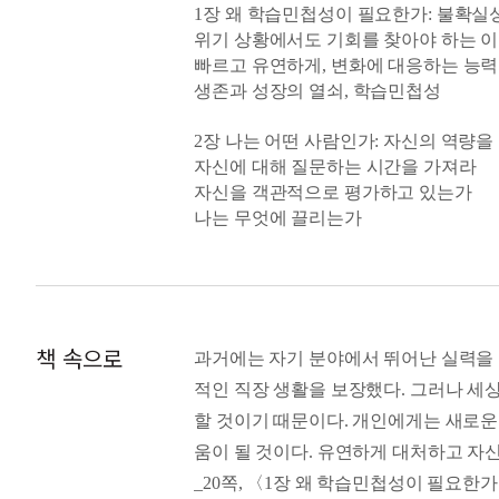
1장 왜 학습민첩성이 필요한가: 불확실
을 것이다.
위기 상황에서도 기회를 찾아야 하는 
빠르고 유연하게, 변화에 대응하는 능력
생존과 성장의 열쇠, 학습민첩성
2장 나는 어떤 사람인가: 자신의 역량을
자신에 대해 질문하는 시간을 가져라
자신을 객관적으로 평가하고 있는가
나는 무엇에 끌리는가
내가 선호하는 성향은 무엇인가
강점을 발견하고 강화하라
3장 성장의 가능성을 찾을 수 있는가: 끝
안주할 것인가, 성장할 것인가
책 속으로
과거에는 자기 분야에서 뛰어난 실력을 
경력 관리에도 전략이 필요하다
적인 직장 생활을 보장했다. 그러나 세상
뛰어난 실력자는 문제를 빨리 해결한다
할 것이기 때문이다. 개인에게는 새로운
롤 모델에 대한 관점을 바꿔라
AI를 성장의 도구로 적극 활용하라
움이 될 것이다. 유연하게 대처하고 자
_20쪽, 〈1장 왜 학습민첩성이 필요한
4장 창의적으로 문제를 해결할 수 있는가