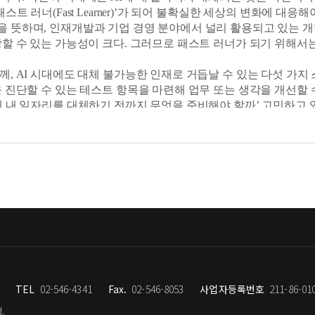
는가〉
 러너(Fast Learner)’가 되어 불확실한 세상의 변화에 대응해야 한다
서 지속할 수 있는 실천법
 뜻하며, 인재개발과 기업 경영 분야에서 널리 활용되고 있는 개
장할 수 있는 가능성이 크다. 그러므로 패스트 러너가 되기 위해
는 것만으로 미래를 대비하기는 부족하다. 지식은 실천으로 완성되므
 의지력은 좋은 습관으로 키울 수 있다. 의지력을 관리하는 방법
 AI 시대에도 대체 불가능한 인재로 거듭날 수 있는 다섯 가지 스킬
읽는 행동은 좋은 습관의 기본이다. 그렇다. 인생에 특별한 방법은 없
을 진단할 수 있는 테스트 항목을 마련해 업무 또는 생각을 개선할
 내 일자리를 대체하기 전까지 무엇을 준비해야 할까’ 고민하고 있
 때〉
먼저 찾아온다
도다”
민첩성에 주목하라
포함한 첨단 기술이 본격적으로 도입될 때까지 남은 시간 동안 학
복합하고, 모호한) 시대를 살아가는 지금, 우리는 왜 학습민첩성에 
리가 생길 것이다. 새로운 일자리에 적응하기 위해서는 직장인의 리스킬링r
람이었다. 자기 분야에서 뛰어난 실력을 갖추기만 하면 안정적인 직
행 능력이 있는 사람을 선호하며, 새로운 상황을 분석하고 이해하는
 바로 학습민첩성으로 무장한 사람이다. 이들은 새로운 환경을 빠
하는 실력자라면 승진의 기회가 많고, 성과를 인정받기가 훨씬 수
높이고 생산성에도 좋은 영향을 미친다.
 CCL(center for center leadership)의 프로젝트 
을 ‘처음 접하는 어려운 상황에서 성과를 내기 위해 새로운 역량
시대를 살아가는 데 실질적인 도움이 된다. 인재 개발 분야에서 2
TEL
02-546-4341
Fax.
02-546-8053
사업자등록번호
211-86-01
대에도 유효할까?’라는 불안 때문에 학습민첩성을 공부하기 시작했
어졌고, 익숙한 방식에서 벗어나 모르는 분야를 배워가는 과정이 곧
d.