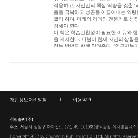
_200쪽, 〈6장 나의 가치를 높일 수 있
적응하고, 자신만의 핵심 역량을 갖춘 ‘패스트
7장 학습민첩성이 습관이 될 때: 일상에
움을 극복하고 성공을 이끌어내는 역량을
탑건 훈련의 비밀
빨리 하며, 미래의 리더와 전문가로 성
우리는 다양한 지식을 갖고 있지만, 아
몰입이 차이를 만든다
장해야 한다.
지력은 굳은 결심만으로 얻을 수 없다.
아는 것도 실천해야 의미가 있다
이 책은 학습민첩성이 필요한 이유와 함께,
다. 잘 먹고, 잘 자고, 운동하고, 책 
크게 생각하고 작게 시작하라
을 제시한다. 더불어 현재 자신의 상황
나만의 성장 로드맵
실천력으로 연결되는 선순환을 만든다.
하는 방법도 함께 알려준다. ‘인공지능이
_247쪽, 〈7장 학습민첩성이 습관이 될
에필로그: 기회는 준비하는 사람에게 
“능력보다 더 중요한 역량은 배움의 속
위기를 기회로 전환하는 잠재력, 학습
우리는 어떻게 해야 할까? 인공지능을 
뷰카(VUCA-변동적이고, 불확실하고, 
일자리는 사라지겠지만, 동시에 새로운 일자
문성, 글로벌 역량, 창의성을 갖춘 사
에 능동적으로 대응하는 도전 정신과 실
러한 변화의 시기에 빛을 발하는 인재는
하고 민첩하게 대처해 문제를 빨리 해결
는 능력을 갖추었기 때문이다.
개인정보처리방침
이용약관
직의 성장에도 기여하며, 일의 몰입을 
_263쪽, 〈에필로그〉
학습민첩성은 1994년 미국의 리더십 연구기관
처음 소개된 용어다. 이들은 학습민첩성
청림출판(주)
은 단순한 이론에서 그치지 않고 변화의 
주소
서울시 성동구 아차산로 17길 49, 1010호(생각공장 데시앙플렉스)
있었지만, ‘나의 전문성이 인공지능 시
야기를 듣는 과정에서 생각과 시야가 넓
Copyright 2022 by Chungrim Publishing Co., Ltd. All rights reserve