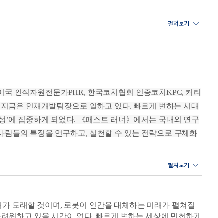
 아무리 아이디어를 많이 제안해도 새롭지 않다면 창의적이라
실용성은 아이디어가 적용되는 장소와 상황에 따라 다르게 평가
필요가 있다. 셋째는 대중성이다. 아이디어가 참신하고 실용
창의적인 아이디어의 영향력은 더욱 커진다.
미국 인적자원전문가PHR, 한국코치협회 인증코치KPC, 커리
징이 있다. 첫째는 모든 팀원이 참여하는 개방적이고 솔직한 토론이다.
, 지금은 인재개발팀장으로 일하고 있다. 빠르게 변하는 시대
 된다. 둘째는 결과를 중심으로 분석한다. 과정보다는 업무
첩성’에 집중하게 되었다. 《패스트 러너》에서는 국내외 연구
 아이디어를 개방적으로 받아들인다.
사람들의 특징을 연구하고, 실천할 수 있는 전략으로 구체화
수 있다. 비슷한 일을 같은 방식으로 반복할 가능성이 커서
반복하면서 처음의 열정과 재미가 줄어들고 성취감을 느끼지 못
에서 벗어나 불편함을 경험하면서 새로운 지식과 기술을 배
시대가 도래할 것이며, 로봇이 인간을 대체하는 미래가 펼쳐질
두려워하고 있을 시간이 없다. 빠르게 변하는 세상에 민첩하게