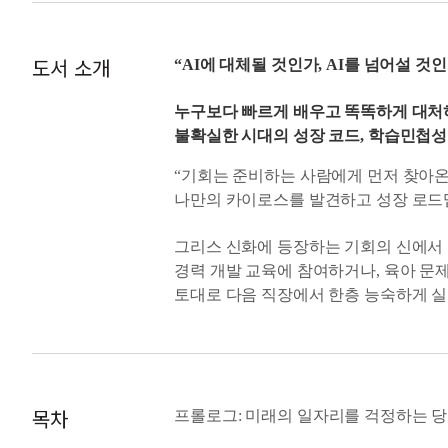
도서 소개
“AI에 대체될 것인가, AI를 넘어설 것인
누구보다 빠르게 배우고 똑똑하게 대처
불확실한 시대의 성장 코드, 학습민첩성
“기회는 준비하는 사람에게 먼저 찾아온
나만의 카이로스를 발견하고 성장 로드
그리스 신화에 등장하는 기회의 신에서 
경력 개발 교육에 참여하거나, 육아 문
토대로 다음 직장에서 한층 능숙하게 실
이디어 힌트를 얻고 창업을 시도할 수 
주어진다.
학습민첩성이 높은 사람의 특징을 이해
춰서고 만다. 만약 자신의 카이로스를 
목차
어떤지 점검해본 다음, 그 목표를 달성
프롤로그: 미래의 일자리를 걱정하는 
을 통해 배운 지식을 최대한 활용하고,