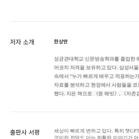
쓸모없는 지식은 버리고 새로운 지식을
창의적인 아이디어는 보통 세 가지 특성
변화를 만들고 싶다면 질문부터 던져라
눈에 보이지 않는 문제까지 입체적으로
고 할 수 없다. 둘째는 실용성이다. 
다양한 의견에 귀를 기울여라
된다. 다른 조직에서 성공한 아이디어가
새로운 아이디어는 어떻게 탄생하는가
적인데 사람들이 그 가치를 몰라준다면 
저자 소개
한상만
_147～148쪽, 〈4장 창의적으로 문제
5장 경험을 통해 성찰할 수 있는가: 작
카이로스의 순간을 놓치지 마라
성균관대학교 신문방송학과를 졸업한 뒤,
작은 경험이 큰 성장으로 이어진다
성찰 방법 가운데 하나는 ‘사후 검토 afte
어코치 자격을 보유하고 있다. 삼성서울
성찰하는 태도가 곧 경쟁력이다
업무 개선을 위해 자발적으로 참여하고,
속에서 “누가 빠르게 배우고 적응하는가
실수를 숨기지 말고 드러내라
결과에 방점을 둔다. 셋째는 성공한 부
피드백은 성장을 돕는 보약이다
자료를 분석하고 현장에서 사람들을 코칭
_169～170쪽, 〈5장 경험을 통해 성장
했다. 지은 책으로 《원 해빗》, 《자존감
6장 나의 가치를 높일 수 있는가: 두려
나는 무엇을 하고 싶은가
안락지대는 편안함을 주는 동시에 우리를
안락지대의 편안함에서 벗어나라
새로운 경험과 학습의 기회가 줄어든다.
도전을 즐겨라
하는 것이다. 그래서 전문가들은 성장
미래의 리더는 어떤 사람을 선호하는가
출판사 서평
세상이 빠르게 변하고 있다. 특히 챗GP
우고 과감하게 도전해야 성장할 수 있기
적극적으로 자신을 세상에 알려라
것이란 전망도 더는 허황된 이야기가 아