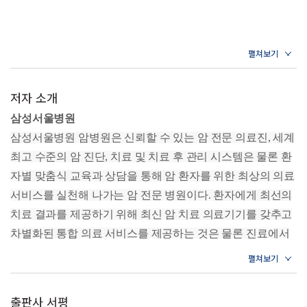
2. 증상별 가이드와 추천 메뉴
[증상 1] 입맛이 없어요
연포탕 | 명란크림파스타 | 시금치커리와 치킨스테이크
[증상 2] 피곤하고 힘이 없어요
흑임자오리탕 | 도미솥밥 | 아롱사태수육
[증상 3] 체중이 계속 줄어요
문어제육덮밥 | 묵은지오리볶음밥 | 단호박새우그라탕
저자 소개
[증상 4] 체중이 계속 늘어요
삼성서울병원
아보카도낫토비빔밥 | 참나물주꾸미샐러드 | 두부라따뚜이
삼성서울병원 암병원은 신뢰할 수 있는 암 전문 의료진, 세계
[증상 5] 변비 때문에 힘들어요
해조류를 올린 비빔국수 | 시래기청국장찌개 | 흑임자오트밀
최고 수준의 암 진단, 치료 및 치료 후 관리 시스템은 물론 환
죽
자별 맞춤식 교육과 상담을 통해 암 환자를 위한 최상의 의료
[증상 6] 설사를 자주 해요
서비스를 실천해 나가는 암 전문 병원이다. 환자에게 최선의
돼지고기두부덮밥 | 코다리간장조림 | 소고기감자죽
[증상 7] 소화가 안 돼요
치료 결과를 제공하기 위해 최신 암 치료 의료기기를 갖추고
토마토스튜 | 조기찜 | 무밥
차별화된 통합 의료 서비스를 제공하는 것은 물론 진료에서
[증상 8] 속이 메스껍고 토할 것 같아요
검사, 치료, 치료 후 삶의 질 관리로 이어지는 전 과정을 신속
후무스 | 새우완자탕 | 생강조개찜
하고 정확하게 시행하고 있다.
[증상 9] 계속 토해요
유자를 넣은 연두부냉국 | 단호박수프 | 전복죽
출판사 서평
[증상 10] 입안과 목이 쓰리고 아파요