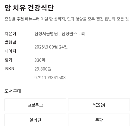
암 치유 건강식단
증상별 추천 메뉴부터 매일 한 상까지, 맛과 영양을 모두 챙긴 집밥의 모든 것
지은이
삼성서울병원 , 삼성웰스토리
발행일
2025년 09월 24일
페이지
정가
336쪽
ISBN
29,800원
9791193842508
도서구매
교보문고
YES24
알라딘
쿠팡