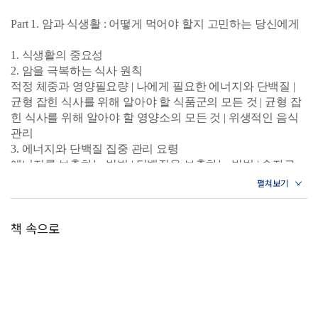
식사법을 담은 가이드북이다.
Part 1. 암과 식생활 : 어떻게 먹어야 할지 고민하는 당신에게
한국인의 입맛에 맞춘 건강한 국과 반찬은 물론이고, 메스꺼
움, 구토, 식욕 부진, 체중 감소 등 항암 치료 중 겪게 되는 증
1. 식생활의 중요성
2. 암을 극복하는 식사 원칙
상에 따라 먹기 좋은 맞춤 메뉴 39가지를 소개한다. 또한 현
적정 체중과 영양필요량 | 나에게 필요한 에너지와 단백질 |
대인들의 라이프스타일을 고려하여, 치료 후 일상에서 건강
균형 잡힌 식사를 위해 알아야 할 식품군의 모든 것 | 균형 잡
하게 먹기 위해 챙겨야 할 원칙과 외식 및 회식 시 실천 지침
힌 식사를 위해 알아야 할 영양소의 모든 것 | 위생적인 음식
관리
을 함께 담아 효용성을 높였다.
3. 에너지와 단백질 집중 관리 요령
《암 치유 건강식단》은 그간 삼성서울병원 암센터를 찾은
에너지를 보충하는 방법 | 단백질을 보충하는 방법 | 숫자로
보는 단백질 밥상
환자들을 교육하며 쌓은 노하우와 삼성웰스토리의 병원식
데이터를 기반으로 체계적인 식생활 가이드를 제공한다는
Part 2. 항암 증상별 식사법 : 몸과 마음을 다정하게 채우는 시
데 그 의의가 크다. 과학적 근거와 임상적 통찰을 바탕으로
책 속으로
간
하는 이 책은 환자와 가족들이 곁에 두고 보는 유용한 목적
1. 요리가 쉬워지는 비법
별 레시피북일 뿐만 아니라 의료진들도 활용하기 좋은 귀중
이 책의 계량 가이드 | 그때그때 꺼내 쓰는 홈메이드 육수 &
소스 & 드레싱
한 교육 자료가 되어 줄 것이다.