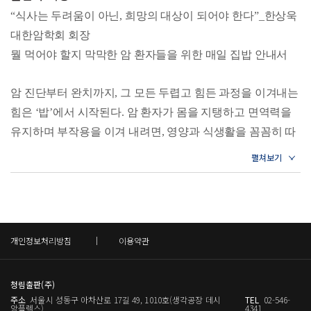
삼성웰스토리
들기름막국수 | 비프리소토 | 게살수프
“식사는 두려움이 아닌, 희망의 대상이 되어야 한다”_한상욱
삼성웰스토리는 40년이 넘는 식음서비스의 오랜 전문성과
[증상 11] 입안이 건조해요
대한암학회 회장
노하우를 바탕으로 오피스·산업체·대학교·골프장·군부대 등
레몬소스 생연어구이 | 마를 올린 닭고기냉채 | 맑은 대구탕
뭘 먹어야 할지 막막한 암 환자들을 위한 매일 집밥 안내서
[증상 12] 음식 맛이 변했어요
다양한 고객 특성에 맞춰 하루 70만 끼의 식사를 제공하는 글
닭가슴살양배추찜 | 사색비빔밥 | 가지피자
로벌 식음 솔루션 리더이다. 특히 전국 70여 개의 병원 및 요
[증상 13] 음식 냄새에 예민해졌어요
암 진단부터 완치까지, 그 모든 두렵고 힘든 과정을 이겨내는
양병원에서 과학적 메뉴 설계로 환자들의 회복을 돕고, 기업
도토리묵밥 | 구운 두부와 아보카도샐러드 | 뿌리채소콩밥
힘은 ‘밥’에서 시작된다. 암 환자가 몸을 지탱하고 면역력을
에선 임직원들의 건강 개선을 위한 프로그램을 운영하는 등
유지하며 부작용을 이겨 내려면, 영양과 식생활을 꼼꼼히 따
3. 매일 밥상을 위한 만능 국과 반찬
단순 식사 제공을 넘어 삶의 질을 높이는 헬스케어 솔루션을
소고기장조림 | 두부조림 | 진미채고추장볶음 | 새우살애호박
져보아야 한다. 하지만 세상에 워낙 많은 불확실한 정보가 범
선보이고 있다.
볶음 | 돼지고기가지볶음 | 도라지나물 | 가지나물 | 무나물 | 시
람하다 보니, “무엇을 먹어야 하나요?”, “유튜브에선 먹지 말
금치나물 | 느타리들깨무침 | 두부쑥갓무침 | 김무침 | 당근샐
라고 하던데 진짜 괜찮나요?” 등의 질문이 쏟아지는 게 현실
러드 | 구운 채소샐러드 | 채소샐러드 | 양상추샐러드 & 홍시
이다.
드레싱 | 감자샐러드 | 달걀찜 | 표고버섯전 | 버섯마늘종장아
찌 | 오이장아찌 | 채소피클 | 연근피클 | 매실청 & 매실장아찌
게다가 항암 치료에 들어서면 메스꺼움, 구토, 식욕 부진 등
개인정보처리방침
이용약관
무침 | 동치미 | 배추겉절이 | 오이겉절이 | 시골된장찌개 | 순두
항암 치료로 인한 각종 증상들이 식사를 더욱 어렵고 위축되
부달걀탕 | 김치찌개 | 콩나물냉국
게 만든다. 완치가 된 후에도, 혹여 암이 재발할까 걱정되는
청림출판(주)
4. 참 쉽고, 참 맛있고, 참 건강한 디저트
마음에 ‘안전한 음식’에 대한 믿을 만한 정보를 찾는 일이 숙
주소
서울시 성동구 아차산로 17길 49, 1010호(생각공장 데시
TEL
02-546-
팬케이크 & 사과절임 | 대파스콘 | 팥두유 | 오곡연두부셰이크
제처럼 느껴진다.
앙플렉스)
4341