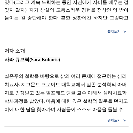
있다(그리고 계속 노력하는 동안 자신에게 자비를 베푸는 걸
미 찾기｜내가 살고 싶은 이유
잊지 말자). 자기 상실의 고통스러운 경험을 정상인 양 받아
들이는 걸 중단해야 한다. 흔한 상황이긴 하지만 그렇다고
2부 나는 자아를 어떻게 잃게 되었는가
만족할 만한 조건은 아니다. ‘자아’를 잃어버리면 그저 견디
면서 살아가는 삶만 남게 될 것이다. 우리는 더 많은 걸 가질
4장 자기 상실의 원인은 무엇인가
자격이 있고, 더 많이 가질 수 있다.
나를 잃게 되는 이유｜역할극: 자기 상실에 참여하는 방법｜
--- 「1부, 1장 진정한 나를 잃어버린 지금」 중에서
저자 소개
자기 삶의 주인공이 되어야 한다
사라 큐브릭
(Sara Kuburic)
결국 어렵거나 고통스러운 일을 포함한 여러 가지 일을 겪고
5장 어떻게 자기 상실이 지속되는가
세상과 관계를 맺는 과정이 지금의 우리를 만든다. 타인을
실존주의 철학을 바탕으로 삶의 여러 문제에 접근하는 심리
자아 감각을 갖기 위한 전제 조건｜자아 유지를 방해하는 것
비롯해 세상 속에서의 자기 존재가 자신의 본질에 대한 이해
치료사. 지그문트 프로이트 대학교에서 실존 분석학의 아버
를 공고히 한다. 신체, 문화, 역사, 상황은 우리를 형성할 뿐
들｜모든 건 내게 달렸다
지로 인정받고 있는 알프레드 랭글 교수 아래서 심리치료학
아니라 우리의 본질을 결정하기도 한다. 이런 것들에도 불구
박사과정을 밟았다. 마음에 대한 깊은 철학적 질문을 던지고
하고 존재하는 게 아니라 바로 이런 것들 때문에 내가 존재
6장 내가 끝나고 타인이 시작되는 지점은 어디인가
이에 대한 답을 찾아가며 사람들이 스스로 아픔을 돌볼 수
하는 것이다. 나는 독특하다. 나의 본질은 지금 이 순간 내게
자아의 윤곽: 경계란 무엇인가｜과잉 교정｜타인이 내 경계
있도록 돕고 있다. 인스타그램을 통해 대중에 가까이 다가
만 적용되는 교차성이다.
를 침해할 때
--- 「1부, 2장 모든 순간과 모든 결정이 나를 형성한다」 중
가, 복잡한 실존적 사유를 실용적인 내용으로 바꾸고자 노력