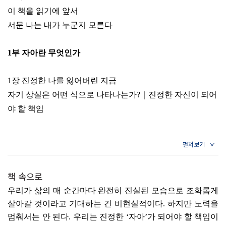
이 책을 읽기에 앞서
서문 나는 내가 누군지 모른다
1부 자아란 무엇인가
1장 진정한 나를 잃어버린 지금
자기 상실은 어떤 식으로 나타나는가?｜진정한 자신이 되어
야 할 책임
2장 모든 순간과 모든 결정이 나를 형성한다
인간으로서 감당해야 할 무게｜자신에게 진실하지 않은 삶
｜자아 감각을 지니기｜
책 속으로
나의 자아가 된다는 것
우리가 삶의 매 순간마다 완전히 진실된 모습으로 조화롭게
살아갈 것이라고 기대하는 건 비현실적이다. 하지만 노력을
3장 나라는 존재의 고유한 의미를 만들기
멈춰서는 안 된다. 우리는 진정한 ‘자아’가 되어야 할 책임이
나는 지금 여기에 존재한다｜인생은 유한하다｜나만의 의