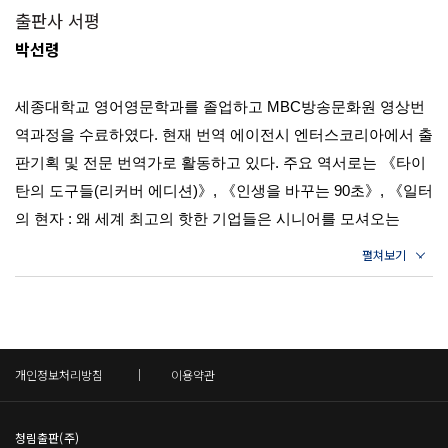
에서
해왔다. <코스모폴리탄>, <콘데 나스트 트래블러>, <우먼스
3부 진짜 나를 찾기 위한 탐색
출판사 서평
헬스>, <가디언>, <버즈피드>, <야후뉴스>, <웰트>,
등에서
박선령
의미는 개인마다 다를 수 있고 날마다, 순간마다 다를 수도
그녀의 업적을 다루기도 했다. 최근 더바디샵(The Body Sho
7장 진정한 자신을 위한 공간 만들기
있다. 프랭클은 “따라서 중요한 건 일반적인 삶의 의미가 아
p) 브랜드와 함께하는 ‘스스로를 사랑하자’ 캠페인에서 전문
‘자아’가 존재할 공간 만들기｜놓아주기 위해 애쓰는 이유
니라 특정한 순간에 개인의 삶이 지닌 구체적인 의미다”라
세종대학교 영어영문학과를 졸업하고 MBC방송문화원 영상번
가로 활약하고 있다.
고 썼다. 간단히 말해서 자기가 하는 모든 일의 의미를 인정
역과정을 수료하였다. 현재 번역 에이전시 엔터스코리아에서 출
8장 삶은 몸을 통해 이루어진다
해야 한다. 의미는 우리가 지금 하고 있는 일(아이와 함께 그
판기획 및 전문 번역가로 활동하고 있다. 주요 역서로는 《타이
몸에 대한 실존적 이해｜내 몸을 인식하기｜다시 몸과 연결
림 그리기, 이 책 읽기, 친구와 대화하기)을 비롯해 모든 행동
탄의 도구들(리커버 에디션)》, 《인생을 바꾸는 90초》, 《일터
되어 자기 본질을 파악하자
에 영향을 미친다. 그리고 행동은 그 순간 ‘자아’가 어떤 사람
의 현자 : 왜 세계 최고의 핫한 기업들은 시니어를 모셔오는
인지 만들어낸다. 내가 얻은 결론은 실존적이고 중대한 질문
가?》, 《나는 이제 설득이 어렵지 않다》, 《성실함의 배신 : 목
9장 감정을 경험하고 표현하자
보다 작고 의미 있는 결정이 우리의 본질을 잘 드러낸다는
적 없는 성실함이 당신을 망치고 있다》, 《어떻게 인생 목표를
것이다.
감정 관찰｜감정 인정｜감정 표현｜삶으로 방향을 전환하
이룰까: 와튼스쿨의 베스트 인생 만들기 프로그램》, 《북유럽
--- 「1부, 3장 나라는 존재의 고유한 의미를 만들기」 중에
기
신화》 등 다수가 있다.
서
4부 나다운 삶의 시작
개인정보처리방침
이용약관
위기가 끝나고 우리 가족은 캐나다로 이민을 갔지만 난 20대
초반까지 생존 모드를 유지했다. 비판적이고 폐쇄적인 태도
10장 나만이 나를 정의할 수 있다
청림출판(주)
로 다른 이들을 불신하면서 스스로를 보호한 것이다. 자신의