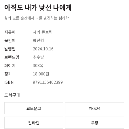
아직도 내가 낯선 나에게
삶의 모든 순간에서 나를 발견하는 심리학
지은이
사라 큐브릭
옮긴이
박선령
발행일
2024.10.16
브랜드명
추수밭
페이지
308쪽
정가
18,000원
ISBN
9791155402399
도서구매
교보문고
YES24
알라딘
쿠팡