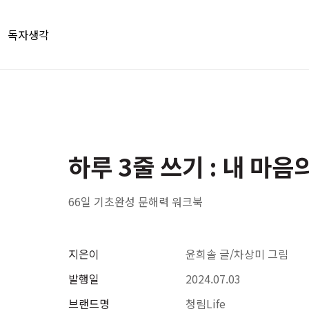
독자생각
하루 3줄 쓰기 : 내 마
66일 기초완성 문해력 워크북
지은이
윤희솔 글/차상미 그림
발행일
2024.07.03
브랜드명
청림Life