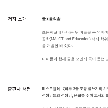
15. 두렵다
16. 만족하다
1. 국어사전을 찾아보며 한 줄
저자 소개
17. 무관심하다
글 :
윤희솔
18. 무섭다
이 책에 나온 마음 단어의 뜻은 국립
19. 미안하다
초등학교에 다니는 두 아들을 둔 엄마
확히 알아보세요!
20. 밉다
공학(MA ICT and Education
21. 보람차다
을 개발한 바 있다.
22. 부끄럽다
2. 내 마음을 들여다보며 한 줄
23. 부담스럽다
아이들과 함께 글을 쓰면서 국어 문법 
24. 부럽다
있다. 지은 책으로는 『하루 3줄 초등 글
오늘 배운 마음 단어를 보고 떠오른 나의 
25. 불쌍하다
있다.
생각해 써 보는 것이죠. 만약 기억이 나지
26. 불안하다
27. 불쾌하다
출판사 서평
베스트셀러 《하루 3줄 초등 글쓰기의 
3. 마음을 토닥이며 한 줄
28. 불행하다
선생님들의 선생님, 윤희솔 수석 교사의 
29. 사랑하다
오늘 배운 마음 단어가 속담, 고전, 문학
30. 서럽다