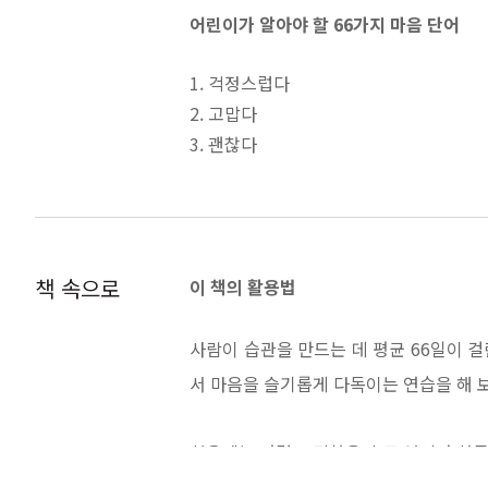
어린이가 알아야 할 66가지 마음 단어
1. 걱정스럽다
2. 고맙다
3. 괜찮다
4. 괴롭다
5. 궁금하다
6. 귀찮다
7. 그립다
책 속으로
이 책의 활용법
8. 기쁘다
9. 나쁘다
사람이 습관을 만드는 데 평균 66일이 걸
10. 낯설다
서 마음을 슬기롭게 다독이는 연습을 해 
11. 놀라다
12. 다정하다
13. 답답하다
처음에는 어렵고 귀찮을 수도 있지만 하루
14. 당황스럽다