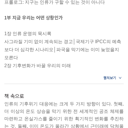
프롤로그: 지구는 인류가 구할 수 있는 것이 아니다
다.
1부 지금 우리는 어떤 상황인가
1장 인류 운명의 묵시록
사그라질 기미 없이 계속되는 경고│국제기구 IPCC의 예측
보다 더 심각한 시나리오│파국을 막기에는 이미 늦었을지
모른다
2장 기후변화가 바꿀 우리의 미래
기후변화를 일으키는 주범│기후변화의 미래에 관한 다양한
시나리오
3장 더 빠르게 다가온 ‘1.5도 상승’의 시기
책 속으로
낙관적이었던 전망이 끔찍한 파국으로│숫자로 들여다보는
인류의 기후위기 대응에는 크게 두 가지 방향이 있다. 첫째,
인류의 범죄│매년 더 빠르고 가파르게 상승하는 온도
더 이상의 온도 상승을 막기 위한 전 세계적인 공조 체제를
4장 화석연료로부터 전환을 도모하다
마련하고 온실가스를 줄이기 위한 획기적인 변화를 추진하
새롭게 열린 기후변화협약의 성과│산유국이 당사국총회 개
는 것. 둘째, 이미 온도가 올라간 상황에서 근미래에 닥쳐올