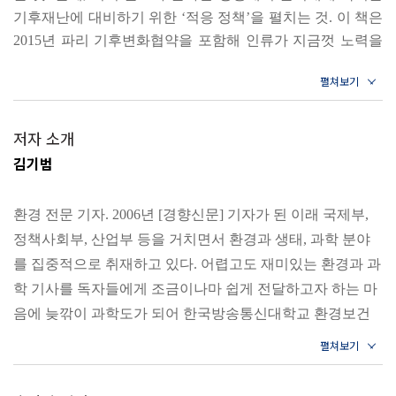
최국이라는 아이러니
기후재난에 대비하기 위한 ‘적응 정책’을 펼치는 것. 이 책은
5장 지구상의 모든 것이 사라지고 있다
2015년 파리 기후변화협약을 포함해 인류가 지금껏 노력을
가장 강력한 기후변화의 증거│우리도 모르는 사이에 일어나
기울여온 첫 번째 방향의 대응이 성공적이었는지 살펴본 뒤,
는 멸종│‘거대한 가속’을 따라잡기 위한 연구들│장기적 생
현재 세계 곳곳에서 펼쳐지고 있는 두 번째 방향의 대응책을
태 연구가 미비한 한국의 현실│기후변화에 대비하기 위한
점검한다. 폭염, 해수면 상승, 전염병 발발 등 지금껏 우리가
구상나무 연구│인간, 기후변화의 명백한 원인
마주해온 각종 기후재난의 형태를 실감 나게 소개하면서도,
저자 소개
6장 미래 세대에게 ‘야만’을 물려줄 것인가
우리가 왜 이러한 일들을 겪게 되었는지 역사적으로 검토하
김기범
‘생태계 학살’에 가까운 개발의 연속│언제까지 멸종위기종
고, 그동안 다른 책에서는 크게 조명받지 못했던 기후적응
정책의 실태를 우리의 현실에 맞게 풀어내고자 한다.
을 업데이트할 것인가│제인 구달이 보여준 작은 희망
환경 전문 기자. 2006년 [경향신문] 기자가 된 이래 국제부,
---「프롤로그」중에서
정책사회부, 산업부 등을 거치면서 환경과 생태, 과학 분야
2부 지구와 인간의 병적 증상
를 집중적으로 취재하고 있다. 어렵고도 재미있는 환경과 과
〈호주 보고서〉에서는 인류가 지금까지 예상해온 것보다
학 기사를 독자들에게 조금이나마 쉽게 전달하고자 하는 마
위험한 상황이 더 빨리 찾아올 수도 있음을 경고한다. 기후
7장 코로나19는 인간의 경각심을 일깨웠을까
음에 늦깎이 과학도가 되어 한국방송통신대학교 환경보건
변화로 인한 영향을 다룬 숱한 연구 결과 가운데 〈호주 보
멸종위기 동물의 수는 회복될 수 있을까│인간은 지구의 ‘암
학과에서 공부했다. 2010년, 2014년 이달의 기자상을 수상했
고서〉가 주목받았던 이유는 “기후 정책을 결정하기 위해
덩어리’에 불과할까?│인간을 포기하지 않고 고쳐 써야 하는
생산된 여러 과학적 지식은 보수적이고 조심스럽다”고 평가
고, 2016년 이달의 기자상, 한국기자상, KAIST 정문술과학
이유
하면서 현실로 다가올 수 있는 가장 높은 수준의 위기를 그
저널리즘대상 등을 수상했다. 저서로는 『독수리는 왜 까치