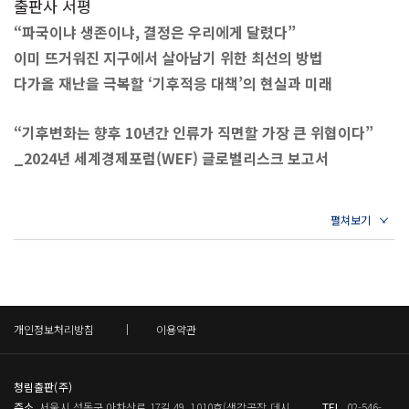
출판사 서평
8장 인간의 동물 관리는 과연 안전할까
려냈기 때문이다. 결론적으로 〈호주 보고서〉는 “위기를
에게 쫓겨다닐까?』 『오늘도, 녹색 이슈』가 있고, 공저로
인수공통감염병이 갈수록 늘어나는 이유│‘살인진드기’와
“파국이냐 생존이냐, 결정은 우리에게 달렸다”
줄이거나 피하기 위해, 즉 인류 문명을 지속하기 위해서는
는 『어디 사세요?』 『핵, 이젠 안녕!』 『녹조라떼 드실래
‘조류독감’의 위협│무분별한 천산갑 살육이 끼친 영향│밀렵
이미 뜨거워진 지구에서 살아남기 위한 최선의 방법
탄소가 배출되지 않는 산업 시스템을 아주 빠르게 구축하는
요』 등이 있다.
으로 끊임없이 죽어나가는 동물들│동물들과의 접촉을 관리
다가올 재난을 극복할 ‘기후적응 대책’의 현실과 미래
것이 중요하며, 여기에는 전쟁 시기의 대응수준에 준하는 전
해야 하는 이유
지구적인 자원 동원이 요구된다”고 주장한다.
“기후변화는 향후 10년간 인류가 직면할 가장 큰 위협이다”
9장 제2의 팬데믹이 찾아온다
---「1장 인류 운명의 묵시록」중에서
_2024년 세계경제포럼(WEF) 글로벌리스크 보고서
조류독감은 인간의 문제다│새로운 팬데믹이 일어날 가능성
파리 기후변화협약 당사국총회로부터 9년이 지난 2024년 현
10장 사라지는 꿀벌도 기후변화 탓일까
재, 인류는 당시 선언했던 ‘화석연료의 종말’로 가는 길을 닦
***2023년 단 한 해 동안 일어난 전 세계적 기후재난의 양상들
꿀벌 실종의 엄청나게 복잡한 원인?│인간이 아닌 기후변화
기는커녕 기후 파국으로 가는 길을 앞당기고 있다. 2023년 3
***
에 책임 떠넘기기
월 발표한 IPCC의 〈제6차 평가 종합보고서〉에는 각국 정
11장 숨죽이고 있는 미세플라스틱 폭탄
부가 진행 중인 온실가스 감축 계획을 모두 실행하더라도
· 2월 남인도양서 태풍 프레디 북상, 37일 동안 지속돼 역대 최
기후변화와 미세플라스틱의 관계│수돗물, 생수, 바다에 녹
2040년이 되기 전에 전 지구 평균온도가 산업화 이전 대비
장기간 기록
아 있는 미세플라스틱│우리의 작은 활동이 미세플라스틱을
1.5도 올라갈 것이라는 내용이 담겨 있다. 2015년 파리 기후
개인정보처리방침
이용약관
· 4월 중국 · 인도 · 동남아시아 연일 40도의 찜통더위와 함께 십
내뿜는다│미세플라스틱의 치명적 독성과 영향
변화협약에서 인류는 이번 세기 말까지 전 지구 평균온도 상
수 명 열사병으로 사망
12장 폭발 직전까지 다가온 영구동토층
승폭을 1.5도로 제한하기로 목표를 세웠다. 그러나 〈제6차
· 4~10월 캐나다 사상 최대 규모의 산불로 1,560만 헥타르의 땅
얼음과 눈이 녹아내리면 일어나는 현상│걷잡을 수 없이 지
청림출판(주)
평가 종합보고서〉의 내용처럼 2040년에 이미 1.5도를 넘어
주소
서울시 성동구 아차산로 17길 49, 1010호(생각공장 데시
TEL
02-546-