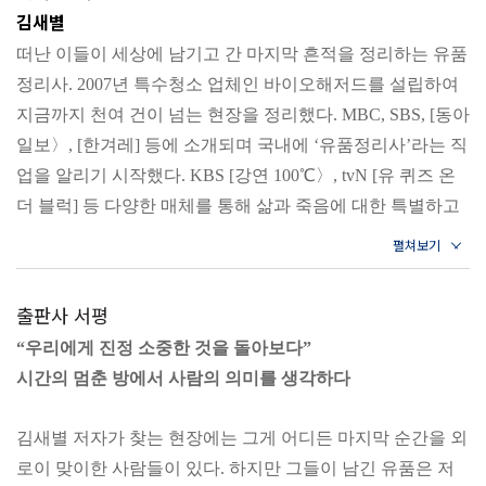
저마다의 고통 │ 삶이 보이지 않는 집 │ 잡히지 않는 행복을
김새별
좇으며
떠난 이들이 세상에 남기고 간 마지막 흔적을 정리하는 유품
정리사. 2007년 특수청소 업체인 바이오해저드를 설립하여
4장. 늦기 전에 손을 맞잡을 수 있다면
지금까지 천여 건이 넘는 현장을 정리했다. MBC, SBS, [동아
일보〉, [한겨레] 등에 소개되며 국내에 ‘유품정리사’라는 직
재난 속에서 사는 사람들 │ 그런 어른은 없다 │ 고독사의 또
업을 알리기 시작했다. KBS [강연 100℃〉, tvN [유 퀴즈 온
다른 이름 │ 지옥의 계단을 오르고 올라 │ 스스로를 가두는
더 블럭] 등 다양한 매체를 통해 삶과 죽음에 대한 특별하고
일 │ 사실은 너를 보고 싶었지만 │ 아낌없이 주는 나무 │ 영
묵직한 울림을 전하기도 했다. 현재는 ‘바이오해저드김새별’
영 늦어버리기 전에
유튜브 채널을 통해 우리가 때로 간과하는 삶의 의미를 전하
고 있다. 또한 고독사 문
제의 심각성을 알리고, 소외된 이웃
에필로그 | 살아 있는 사람을 위한 일
출판사 서평
이 다시 세상과 연결될 수 있도록 활동을 이어가는 중이다.
부록 | 유품정리사가 알려주는 자신을 지켜내는 7계명
“우리에게 진정 소중한 것을 돌아보다”
시간의 멈춘 방에서 사람의 의미를 생각하다
전애원
평범한 사무직으로 일하다가 우연한 기회에 바이오해저드
김새별 저자가 찾는 현장에는 그게 어디든 마지막 순간을 외
와 연이 닿았다. 2014년부터 특수청소와 유품정리를 지원하
로이 맞이한 사람들이 있다. 하지만 그들이 남긴 유품은 저
는 일을 해왔으며, 그 과정에서 죽음이 결코 멀리 있지 않다