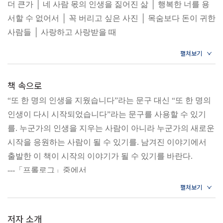
더 큰가 │ 네 사람 몫의 인생을 짊어진 삶 │ 행복한 너를 용
서할 수 없어서 │ 꼭 버리고 싶은 사진 │ 목숨보다 돈이 귀한
사람들 │ 사랑하고 사랑받을 때
2장. 돌아올 봄을 기다릴 힘이 남았더라면
책 속으로
너무 이르게 찾아온 이별 │ 쉽게 할 수 없는 말 │ 쓸모 있음
“또 한 명의 인생을 지웠습니다”라는 문구 대신 “또 한 명의
과 쓸모없음의 차이 │ 우리가 화를 참지 못하는 이유 │ 두 번
인생이 다시 시작되었습니다”라는 문구를 사용할 수 있기
의 이별 │ 남겨진 사람들 │ 차라리 아무도 없었다면 │ 겨울
를. 누군가의 인생을 지우는 사람이 아니라 누군가의 새로운
다음 봄 │ 죽음을 마중 나가지 말기를
시작을 응원하는 사람이 될 수 있기를. 남겨진 이야기에서
출발한 이 책이 시작의 이야기가 될 수 있기를 바란다.
3장. 인생에 드리워진 그림자를 걷으며
---「프롤로그」중에서
홀로 버텨온 인생 │ 당신을 기억하는 일 │ 어리석은 사랑 │
이미 지워진 삶 │ 잊고 살아가는 것, 잊지 말아야 할 것 │ 마
지막 소원 │ 죽음을 기다리는 사람들 │ 끝까지 엄마였다 │
저자 소개