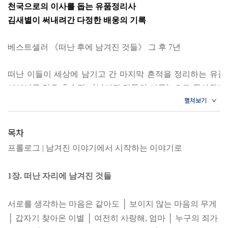
천국으로의 이사를 돕는 유품정리사
김새별이 써내려간 다정한 배웅의 기록
베스트셀러 《떠난 후에 남겨진 것들》 그 후 7년
떠난 이들이 세상에 남기고 간 마지막 흔적을 정리하는 유품
이야기를 담은 후속작 《남겨진 것들의 기록》으로 돌아왔다. 
있지만 그들의 사연을 대신 말해주는 유품을 정리할 때면 
평범한 이웃을 배웅한 이야기를 전하는 이유는 분명하다. 전편
경각심도 다루지만, 이번 《남겨진 것들의 기록》에는 우리가
목차
진하게 담겼다.
프롤로그 | 남겨진 이야기에서 시작하는 이야기로
주변을 돌아볼 여력도 없이 숨 가쁘고 버거운 일상을 살아가다
1장. 떠난 자리에 남겨진 것들
있다. 그런 우리에게 신간《남겨진 것들의 기록》은 진정 나에
되돌아보는 뭉클한 시간을 선사할 것이다.
서로를 생각하는 마음은 같아도 │ 보이지 않는 마음의 무게
│ 갑자기 찾아온 이별 │ 여전히 사랑해, 엄마 │ 누구의 죄가