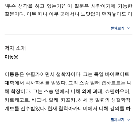
마음은 풀어놓을 때 다잡을 수 있다
‘무슨 생각을 하고 있는가?’ 이 질문은 사람이기에 가능한
나에 대해 생각할수록 삶은 선명해진다
질문이다. 아무 때나 아무 곳에서나 느닷없이 던져놓아도 이
개별적인 존재, 그래서 함께하는 존재
질문은 유용하게 작동한다. 사람이라면 누구나 이 질문
철학은 사랑의 학문이다
앞에서 자유로울 수 없기 때문이다. 사람 자체가 이미
끝을 알아야 시작도 할 수 있다
생각하는 존재이기 때문이다. 이성은 자기 책임이다. 이성을
삶을 제대로 보려면 거리가 필요하다
어떻게 다루느냐는 오롯이 자기 몫이 된다. 생각하는 능력은
저자 소개
형식으로 주어져 있다. 이제 그 형식 속에 어떤 내용을 채울
이동용
3장 운명: 어쩔 수 없다면 운명이다
것인가가 문제이다.
누구나 운명을 맞닥뜨린다
--- p.29
이동용은 수필가이면서 철학자이다. 그는 독일 바이로이트
가짜 운명으로 도피해서는 안 된다
대학에서 박사학위를 받았다. 그의 스승 발터 겝하르트는 니
2장 인연: 마음이 닿아야 사랑도 할 수 있다
질투를 피할 수 없다면 이용하라
체 학장이다. 그는 스승 밑에서 니체 외에 괴테, 쇼펜하우어,
끝을 알아야 시작도 할 수 있다
사람의 만남은 불협화음을 만들어낸다
키르케고르, 바그너, 릴케, 카프카, 헤세 등 일련의 생철학적
어른은 혼자가 되는 것을 두려워하지 않는다
계보를 전수받았다. 현재 철학아카데미에서 니체 강의를 하
사람은 인식할 수 있다. 사람은 깨달을 수 있다. 다만 그
혼자가 되려면 마음의 훈련이 필요하다
고 있고, 출판교육문화뉴스에서 교육전문가로서 칼럼을 쓰
깨달음의 순간은 끝에서 실현된다는 것이 문제이다. 끝은
늘 실수를 경계하라
철학적 문제이다. 사실 자연 속에서는 끝이란 것이 없다.
고 있다.
끝은 오로지 사람의 문제이다. ‘끝났다!’라고 말할 수 있는