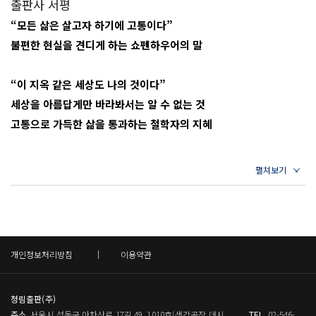
2부 잘 살기 위해 방황하기
출판사 서평
존재는 사람뿐이다. 끝을 아는 자가 시작도 할 수 있다. ‘자,
저서로는 《쇼펜하우어, 돌이 별이 되는 철학》, 《지극히
“모든 삶은 살고자 하기에 고통이다”
지금부터다!’라고 말하면서 전의를 다지는 것도 사람이기에
인간적인 삶에 대하여》, 《초인 사상으로 보는 인문학》,
4장 어둠: 밤이 되어야 별이 보인다
불편한 현실을 견디게 하는 쇼펜하우어의 말
가능한 일이다. 끝낼 수만 있다면 언제든지 다시 시작할 수
《니체와 초인의 언어》, 《방황하는 초인의 이야기》, 《신
진정한 우정은 어려울 때 빛을 발한다
있다.
을 탄핵한 철학자 니체와 안티크리스트》, 《니체, 문학과
세상은 ‘고약한 상태’에 놓여 있다
--- p.75
“이 지옥 같은 세상도 나의 것이다”
철학의 두물머리》, 《니체의 잔인한 망치와 우상의 황혼》
불행이 먼저이고 그다음이 행복이다
세상을 아름답게만 바라봐서는 알 수 없는 것
등이 있고, 《아침놀》, 《이 사람을 보라》, 《불안의 개
어두운 생각이 실수를 낳는다
3장 운명: 어쩔 수 없다면 운명이다
고통으로 가득한 삶을 통과하는 철학자의 지혜
념》 등을 번역했다.
혼자가 되려면 마음의 훈련이 필요하다
세계를 극복하면 새로운 세계가 펼쳐진다
사람은 자기 자신이 보는 대로 생각한다
우리는 살아가며 삶은 녹록지 않고, 세상은 그리 아름답지만은
쇼펜하우어의 말이 ‘시끌벅적하게 사는 사람처럼 살라’는
눈은 자기 자신을 보지 못한다
않다는 것을 곳곳에서 발견한다. 코로나19 팬데믹, 경제위기, 기
뜻은 아니다. 말은 제대로 들어야 한다. 시끌벅적하게 사는
후위기, 세계 곳곳의 전쟁을 비롯하여 불확실하고 위태로운 시
사람처럼 감각을 단련하라는 말일 뿐이다. 혼자는 운명이다.
5장 고통: 이 세상이 사바세계이다
대를 지나고 있는 현대인에게 막연한 ‘긍정의 힘’은 쉽게 위로가
결국에는 그 혼자된 상황 속에서 인생의 마지막을 경험하게
삶이란 지극히 불편한 것이다
되지 않는다. 이러한 사람들의 마음을 대변하는듯 최근에는 쇼
될 것이다. 사람은 누구나 생로병사의 의미를 깨닫는 순간을
개인정보처리방침
이용약관
우연은 두 얼굴을 지니고 있다
펜하우어, 니체 등 현실에 대해 냉철하게 조언하는 철학자에 관
맞이할 것이다. 그때 자기 자신을 영원한 시간 속으로
연꽃은 진흙 속에 뿌리를 내린다
한 관심이 높아지고 있다.
미지의 여행을 감당할 수 있도록 훈련에 훈련을 거듭하라는
시간은 우리를 기다려주지 않는다
청림출판(주)
말이다.
주소
서울시 성동구 아차산로 17길 49, 1010호(생각공장 데시
TEL
02-546-