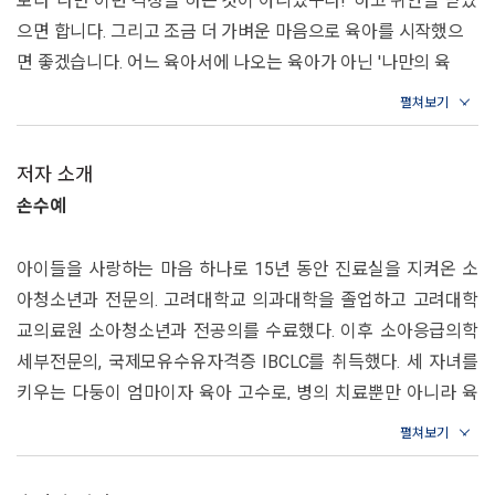
보다 '나만 이런 걱정을 하는 것이 아니었구나!' 하고 위안을 받았
통해 ‘누가 뭐래도 우리 아이는 내가 잘 알아’ 하는 육아 자신감과
으면 합니다. 그리고 조금 더 가벼운 마음으로 육아를 시작했으
2~3개월
함께, 그동안 머릿속에 서로 동떨어져 있던 육아 정보들이 아이
면 좋겠습니다. 어느 육아서에 나오는 육아가 아닌 '나만의 육
이렇게 자랐어요
의 성장 흐름에 맞게 연결될 것이다.
우리 아이 생활 자세히 살펴보기
아'를 만들어 나갈 수 있도록, 이 책이 모든 초보 엄마, 아빠의 육
이 시기 흔히 고민하는 문제
아 멘토가 되길 바랍니다.
*Q&A
0~60개월까지 개월별로
저자 소개
소아청소년과 전문의
부모가 꼭 알아야 할 핵심만 쏙쏙!
3~4개월
손수예
손수예
이렇게 자랐어요
나는 이만큼 할 수 있어요
육아가 두려운 것은 육아 자체보다는 방대한 육아 정보를 공부해
아이들을 사랑하는 마음 하나로 15년 동안 진료실을 지켜온 소
우리 아이 생활 자세히 살펴보기
야 한다는 생각 때문일지도 모른다. 하지만 부모는 육아에 관한
아청소년과 전문의. 고려대학교 의과대학을 졸업하고 고려대학
이 시기 흔히 고민하는 문제
이제까지의 육아서는 아이들의 신체 발달에 주로 초점이 맞춰져
모든 정보를 다 알 필요도 없고, 그렇게 할 수도 없다. 피부 질환
어떻게 놀아줄까?
교의료원 소아청소년과 전공의를 수료했다. 이후 소아응급의학
있었습니다. 하지만 생후 첫 5년은 신체뿐 아니라, 마음과 인지
을 조심해야 하는 영유아 시기에는 피부 관련 정보를 알아두고,
양육자가 편해지는 핵심 육아 상식
세부전문의, 국제모유수유자격증 IBCLC를 취득했다. 세 자녀를
또한 비약적으로 성장하는 시기입니다. 우리동네 어린이병원 육
아이와 더 가까워지는 소아정신과 칼럼
분리불안이 심해지는 9~10개월에는 분리불안 대처법을 배워두
키우는 다둥이 엄마이자 육아 고수로, 병의 치료뿐만 아니라 육
아대백과는 아이들의 마음과 세계가 어떻게 발달하는지를, 전문
*Q&A
면 된다. 이 책은 부모가 육아에 대한 걱정을 덜 수 있도록 0~60
아를 하면서 양육자가 겪는 크고 작은 걱정까지도 공감해 주는
적이면서도 구체적으로 알려주는 첫 번째 육아백과라고 자신 있
든든한 조력자다. 아이에 대해 늘 궁금한 것이 많은 양육자들을
개월까지 아이의 발달 상황에 맞는 적절한 정보와 노하우를 안내
4~5개월
게 말하고 싶습니다.
위해 진료실 밖에서 도움을 주고자 유튜브 채널 〈우리동네 어린
한다. 개월마다 달라지는 소아과, 소아정신과의 핵심 상식과 진
이렇게 자랐어요