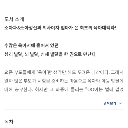
도서 소개
소아과&소아정신과 의사이자 엄마가 쓴 최초의 육아대백과!
수많은 육아서에 흩어져 있던
심리 발달, 뇌 발달, 신체 발달을 한 권으로 만난다
요즘 부모들에게 ‘육아’란 생각만 해도 두려운 대상이다. 그래서
일까 많은 부모가 시험을 준비하는 마음으로 육아와 아동 발달에
대해 공부한다. 하지만 그 와중에 들리는 “OO이는 벌써 걸었
대”, “지금 만들어진 애착이 평생을 좌우한대” 등의 말은 육아
중 부모가 마주하는 수많은 경이로운 순간들을 과제처럼 만든다.
이와 같이 초조함에 휩싸인 부모들을 진료실에서 만난 두 저자는
목차
유튜브 채널 〈우리동네 어린이병원〉을 통해 의학적인 근거를