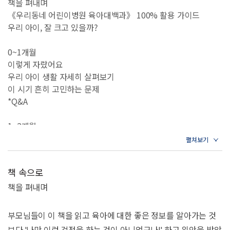
책을 펴내며
토대로 부모가 꼭 알아야 할 정보를 소개한다. 그리고 방대한 육
《우리동네 어린이병원 육아대백과》 100% 활용 가이드
아 정보의 홍수에 지쳤던 부모들의 환호를 받으며 입소문만으로
우리 아이, 잘 크고 있을까?
15만 구독자를 달성하기에 이르렀다.
0~1개월
이렇게 자랐어요
그동안 수유, 수면, 열성경련, 설사, 낙상사고 등의 생리적인 지식
우리 아이 생활 자세히 살펴보기
과 애착, 기질, 훈육, 놀이 등의 육아 지식은 분리되어 서로 다른
이 시기 흔히 고민하는 문제
*Q&A
책에서 다뤄지곤 했다. 하지만 의사이자 엄마인 두 저자는 아이
의 성장은 신체와 심리 발달을 함께 고려하여 다면적으로 파악해
1~2개월
야 한다고 강조한다. 그래야 부모가 자신의 아이를 깊게 이해할
이렇게 자랐어요
수 있고, 그에 맞춰 육아의 기준을 세우거나 방향성을 정할 수 있
나는 이만큼 할 수 있어요
우리 아이 생활 자세히 살펴보기
기 때문이다. 그래서 《우리동네 어린이병원 육아대백과》는
책 속으로
이 시기 흔히 고민하는 문제
키, 몸무게 등의 성장 기준과 함께 아이의 심리적인 발달도 살펴
어떻게 놀아줄까?
책을 펴내며
볼 수 있게 구성했다. 부모가 아이의 인지 능력, 정서, 의사소통
양육자가 편해지는 핵심 육아 상식
능력, 사회성이 어떻게 자라는지를 알면, 아이의 알쏭달쏭한 표
아이와 더 가까워지는 소아정신과 칼럼
부모님들이 이 책을 읽고 육아에 대한 좋은 정보를 알아가는 것
*Spercial Q&A 아이 아기 첫 수면 교육
정, 말과 행동에 숨은 의미를 더욱 쉽게 이해할 수 있다. 그것을