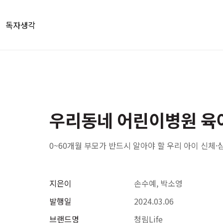
독자생각
우리동네 어린이병원 육
0~60개월 부모가 반드시 알아야 할 우리 아이 신체·
지은이
손수예, 박소영
발행일
2024.03.06
브랜드명
청림Life