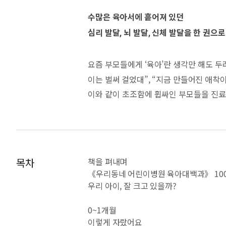
수많은 육아서에 흩어져 있던
심리 발달, 뇌 발달, 신체 발달을 한 권으
요즘 부모들에게 ‘육아’란 생각만 해도 두
이는 벌써 걸었대”, “지금 만들어진 애착
이와 같이 초조함에 휩싸인 부모들을 진료
그리고 방대한 육아 정보의 홍수에 지쳤던
그동안 수유, 수면, 열성경련, 설사, 낙상
두 저자는 아이의 성장은 신체와 심리 발
목차
책을 펴내며
을 세우거나 방향성을 정할 수 있기 때문
《우리동네 어린이병원 육아대백과》 10
우리 아이, 잘 크고 있을까?
다. 부모가 아이의 인지 능력, 정서, 의사
‘누가 뭐래도 우리 아이는 내가 잘 알아’
0~1개월
이렇게 자랐어요