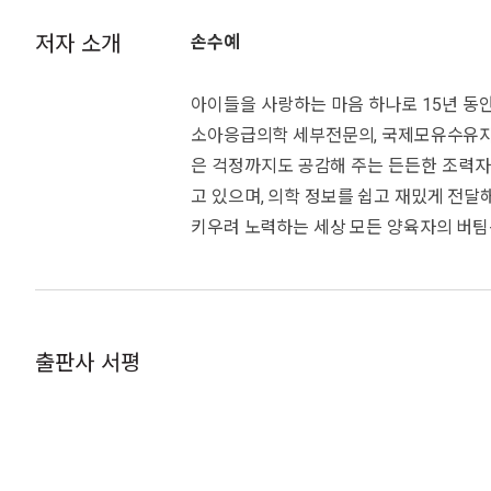
두 저자는 아이를 키우는 과정에서 절대 불
이제까지의 육아서는 아이들의 신체 발달에
저자 소개
손수예
3~4개월
는 수많은 부모가 근거 없는 육아 정보에
네 어린이병원 육아대백과는 아이들의 마
이렇게 자랐어요
이에게 집중하고, 부모가 된 기쁨을 만끽
나는 이만큼 할 수 있어요
아이들을 사랑하는 마음 하나로 15년 
소아청소년 정신건강의학과 전문의
우리 아이 생활 자세히 살펴보기
소아응급의학 세부전문의, 국제모유수유자격증
박소영
이 시기 흔히 고민하는 문제
은 걱정까지도 공감해 주는 든든한 조력자
어떻게 놀아줄까?
고 있으며, 의학 정보를 쉽고 재밌게 전달해
양육자가 편해지는 핵심 육아 상식
키우려 노력하는 세상 모든 양육자의 버팀목
아이와 더 가까워지는 소아정신과 칼럼
*Q&A
4~5개월
박소영
이렇게 자랐어요
출판사 서평
우리 아이 생활 자세히 살펴보기
다양한 매체와 진료실을 넘나드는 열정 가
이 시기 흔히 고민하는 문제
자, 마음이 튼튼한 아이’를 모토로 수많은
*Q&A
쾌하게 전하고 있다. 또한 가정에서 활용
5~6개월
그림책 《겁이 나는 건 당연해》(책읽는곰, 