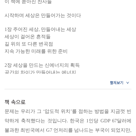
이 책에 쏟아진 찬사들
서 디지털산업으로, 물질 중심 세계에서 비물질세계로 전환하는
대전환기의 본질을 꿰뚫는 생각이 담긴 이 책은 세계와 대한민
시작하며 세상은 만들어가는 것이다
국의 미래가 궁금한 모두에게 새로운 인사이트를 제공한다.
1장 주어진 세상, 만들어내는 세상
세상이 걸어온 흔적들
다가올 미래, 떠오르는 투자 대상 7
길 위의 또 다른 변곡점
● 슈퍼 자율 물류 네트워크: 디지털 굿즈 물류와 자율배송
지속 가능한 미래를 위한 준비
● 바틀러 서비스 네트워크: AI 그 이상, 사람 대신 ‘알아서 하는’
2장 세상을 만드는 신에너지의 획득
서비스
공간의 차이가 만들어내는 에너지
● 공증 서비스 네트워크: 투명한 중립성을 보장하는 블록체인
시간의 차이가 만들어내는 에너지
● Peer-to-Peer 독립 인터넷: 비즈니스의 속도를 높이는 소통
가늠할 수 없는 무한 에너지
법
책 속으로
3장 에너지가 추구하는 자유로운 세상
● 네이티브 컴퓨팅 네트워크: 클라우드를 통한 이용자 중심의
질병으로부터의 자유
문제는 우리가 그 ‘압도적 위치’를 점하는 방법을 지금껏 빈
접근 방식
소통의 자유
약하게 축적했다는 것입니다. 한국은 1인당 GDP 67달러에
● 동적 가명 네트워크: 페르소나 비즈니스 시대의 도래
자본으로부터의 자유
실패로부터의 자유
불과한 최빈국에서 G7 언저리를 넘나드는 부국이 되었지만,
● 신뢰의 뿌리 네트워크: 개인정보를 요청하지 않는 신분 보증