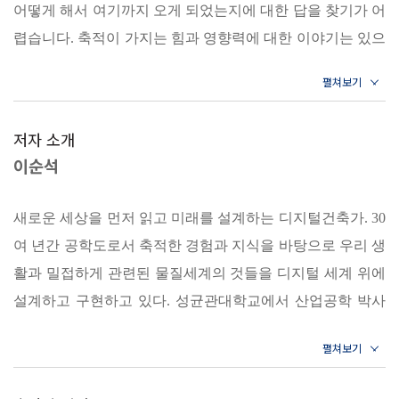
어떻게 해서 여기까지 오게 되었는지에 대한 답을 찾기가 어
제
4장 새롭게 만들어질 세상 미리보기
● 메타버스 통신 네트워크: 크기에 제한이 없는 시장의 탄생
렵습니다. 축적이 가지는 힘과 영향력에 대한 이야기는 있으
새로운 세상으로 이끄는 힘
나 정작 무엇을 어떻게 쌓아야 하는지에 대한 답은 찾아보기
무한히 확장하는 시장의 탄생
업의 본질을 찾는 노동
힘듭니다.
“더 이상 주어진 세상에 만족하지 말라!”
새로운 세상을 위한 조건들
_11쪽, 〈시작하며〉
살아갈 세상을 스스로 창조하는 공학적 접근법
저자 소개
5장 새로운 세상을 위한 공학적 접근
이순석
지속 가능성을 위한 지향들
변곡점이란 아무도 경험하지 못했고 상상조차 어려운 것들과의
인간의 적응력을 뛰어넘을 정도로 빠른 속도로 다가오는 변곡점
진화 역사로부터 배울 수 있는 것들
조우입니다. 따라서 이제부터는 스스로 기준을 세울 줄 아는 자
앞에서 미래에 대한 명쾌한 해답을 아는 사람은 없을 것이다. 하
새로운 생태계 구축을 위한 전제들
새로운 세상을 먼저 읽고 미래를 설계하는 디지털건축가. 30
유인들끼리 경쟁해야 합니다. 변곡점 이후의 세상은 감각이나
지만 누군가는 이 순간 시험대 위에 무엇을 올려야 할지, 어떻게
새로운 생태계를 위한 설계 원칙
여 년간 공학도로서 축적한 경험과 지식을 바탕으로 우리 생
경험에 기초한 관념이 아니라, 욕망에 기반한 정념의 상상력이
실험해야 할지 알고 있다. 기존의 틀에 머무는 사람과 틀에서 벗
새로운 세상의 필수체계들
활과 밀접하게 관련된 물질세계의 것들을 디지털 세계 위에
중심이 될 수밖에 없습니다. 자신만의 세상을 만들어본 사람이
어나 무한한 가능성에 도전하는 사람의 차이는 바로 ‘공학’에 있
6장 우리가 꿈꿀 수 있는 희망들
설계하고 구현하고 있다. 성균관대학교에서 산업공학 박사
제일 큰 활갯짓을 할 수 있는 세상입니다.
다. 이제 우리도 더 이상 기존의 프레임에만 머물 수 없다. 새로
다름이 가치가 되는 희망
학위를 받았으며, 한국전자통신연구원(ETRI)에서 책임연구
_44쪽, 〈1장 주어진 세상, 만들어내는 세상〉
운 관점은 늘 새로운 기회를 만들고 또 다른 기회들을 기하급수
전면 무상 교육에 대한 희망
원이자 통신시스템공학자, 네트워크시스템공학자로 일하며
알아서 챙겨주는 복지에 대한 희망
적으로 창출해낸다. 예를 들어, 비즈니스에 기술을 더하는 기존
사고 없는 공장을 갖는 희망
융합네트워크연구부장, 미래네트워크연구부장, 공유협업플
세상을 만드는 사람들에게는 에너지가 필요합니다. 그리고 그들
의 방식이 아닌, 기술(테크)을 전제로 새로운 비즈니스를 창조하