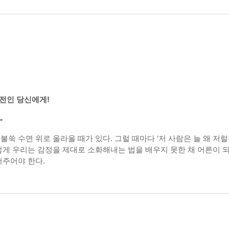
뒷전인 당신에게!
”
쑥 수면 위로 올라올 때가 있다. 그럴 때마다 ‘저 사람은 늘 왜 저럴
게 우리는 감정을 제대로 소화해내는 법을 배우지 못한 채 어른이 되어
어주어야 한다.
는 웰시 작가는 ‘감정이야말로 내 상태를 가장 잘 알려주는 신호’가 된
각하며 가만히 바라봐주는 것이야말로 진짜 내 마음에 접속할 수 있는 
네 부부 에세이’ 중 독자들의 마음을 울린 에피소드들과 심리상담사로