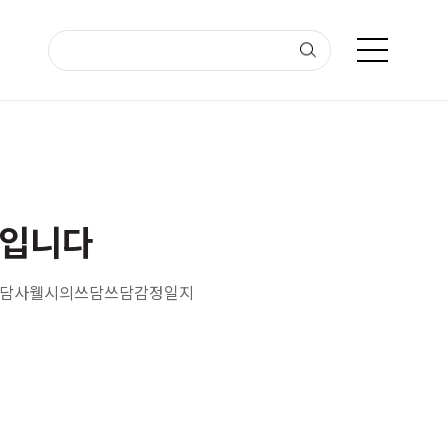
저입니다
상담사웰시의쓰담쓰담감정일지