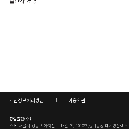
출판사 서평
[쓰담쓰담 감정일지]감정의 시그널을 보내
뭐든지 다 잘하고 싶을 때
[쓰담쓰담 감정일지]나, 있는 그대로 괜찮
마음속 저마다의 스크래치
[쓰담쓰담 감정일지]작은 원망이라도 남겨
[마음읽기 셋]
그저 노련하지 않을 뿐,
생각보다 잘 살고 있습니다
경쟁사회에서 마음이 위축될 때
[쓰담쓰담 감정일지]뭐든 생각하기 나름
개인정보처리방침
이용약관
의미 없는 시간을 보내는 기분일 때
[쓰담쓰담 감정일지]다만 인생의 시간표가
그땐 미처 몰랐던 것들
청림출판(주)
주소
서울시 성동구 아차산로 17길 49, 1010호(생각공장 데시앙플렉스)
[쓰담쓰담 감정일지]생각보다 잘 살고 있