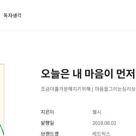
독자생각
오늘은 내 마음이 먼
조금더홀가분해지기위해 | 마음을그리는심리
지은이
웰시
발행일
2018.08.01
브랜드명
레드박스