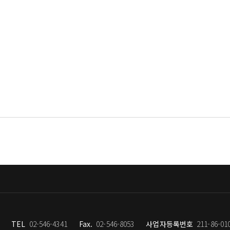
는 중
은 사람
 두지 않는 연습
입니다
 다를 뿐입니다
TEL
02-546-4341
Fax.
02-546-8053
사업자등록번호
211-86-01
습니다