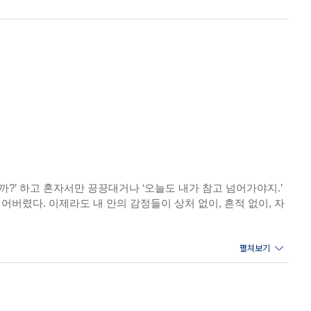
까?’ 하고 혼자서만 끙끙대거나 ‘오늘도 내가 참고 넘어가야지.’
버렸다. 이제라도 내 안의 감정들이 상처 없이, 흔적 없이, 자
다고 말한다. 더 이상 쿨한 척 외면하지 말고, 혼자서 끙끙 앓으
방법이다. 오래 보아야 예쁘고 가까이 두어야 사랑스러운 건 어
서 진솔한 고백을 담은 ‘쓰담쓰담 감정일지’ 에세이를 함께 엮어