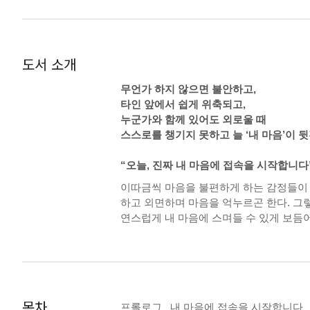
도서 소개
무언가 하지 않으면 불안하고,
타인 앞에서 쉽게 위축되고,
누군가와 함께 있어도 외로울 때
스스로를 챙기지 못하고 늘 ‘내 마음’이 
“오늘, 진짜 내 마음에 접속을 시작합니다
이따금씩 마음을 불편하게 하는 감정들이 불
하고 외면하며 마음을 억누르곤 한다. 그렇
연스럽게 내 마음에 스며들 수 있게 보듬
‘마음을 그리는 심리상담사’로 활약하고 있
며 삭히지 말고, 어디서 온 감정인지 생
쩌면 ‘내 마음’이 아닐까?
목차
프롤로그_ 내 마음에 접속을 시작합니다
이 책은 네이버에서 연재하는 웹툰 ‘웰시