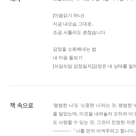
완성하였다. 다들 잘나가는데 나만 뒤처지는
내 마음과 크게 다르지 않은 일상의 크고
[마음읽기 하나]
경험할 것이다.
지금 내모습 그대로,
조금 서툴러도 괜찮습니다
감정을 소화해내는 법
내 마음 돌보기
[쓰담쓰담 감정일지]감정은 내 상태를 
질투라는 마음의 신호
[쓰담쓰담 감정일지]나를 먼저 아껴주려
비교의식 극복기
끝없는 희망사항
책 속으로
‘평범한 나’도 ‘소중한 나’라는 것, 
[쓰담쓰담 감정일지]서두르지 않아도 괜
줄 알았는데, 이것을 내려놓자 오히려 더
슬럼프에 여유 있게 대처하는 법
도 사랑할 수 있는 것, 그것이 진정한 자
[쓰담쓰담 감정일지]나만의 처방전이 필
------------「나를 먼저 아껴주려고 합
선택장애