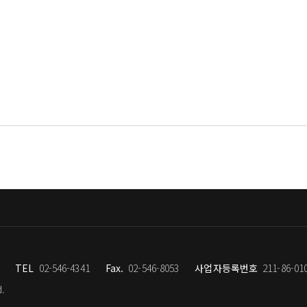
토 군 등 개성파들이 살고 있었다.
TEL
02-546-4341
Fax.
02-546-8053
사업자등록번호
211-86-01
d.