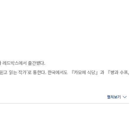
가 레드박스에서 출간됐다.
 ‘믿고 읽는 작가’로 통한다. 한국에서도 『카모메 식당』과 『빵과 수프,
나이에 안락한 집과 빵빵한 직장을 떠나 다 쓰러져 가는 빌라에서 새로운
 그렸다면, 이번 작품은 교코가 세상 사람들의 시선을 신경 쓰지 않고 자
프, 고양이와 함께하기 좋은 날』의 뚝심 있는 아키코를 마냥 부러워하기
을 발견할 수 있을지도 모르겠다.