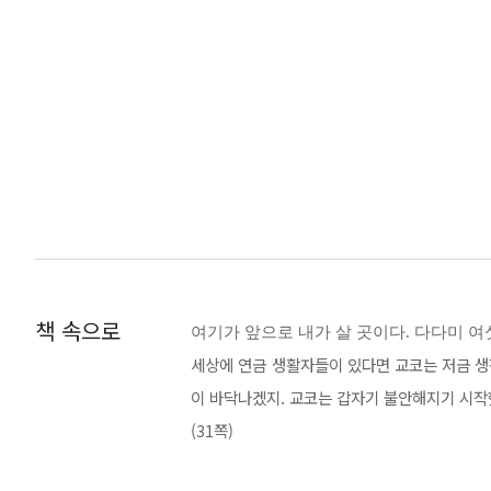
“아아 싫다, 싫어. 빨리 몸속에서 빼내고 싶어.”
교코는 몸을 흔들었다. 연꽃 빌라에서 나는 다시
본문 중에서
열렬히 바랐던 유유자적 싱글 라이프. 하지만 
한 일이 있는 거 아닐까.’ 하고 속을 끓이기
기떼로 악전고투하는 교코를 보면, 이야기를 읽는
책 속으로
갈팡질팡해도 괜찮아, 그게 바로 인생이
여기가 앞으로 내가 살 곳이다. 다다미 여섯
세상에 연금 생활자들이 있다면 교코는 저금 생활
사실 교코 혼자서 지금까지의 생활을 청산하고
이 바닥나겠지. 교코는 갑자기 불안해지기 시작
씨, 직업이 여행가라는 마이페이스 고나쓰 씨,
(31쪽)
빌라에서의 삶에 녹아든다. 그리고 어느덧 새소리