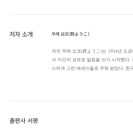
흐르는 강물에 제 몸을 맡긴 사람은 기분 좋게
과거의 자신은 현재의 자신과 많이 닮기는 했지
러가는 데 능숙해져 오히려 그쪽이 더 행복할지
옷에 지나지 않았는지도 모른다. 그리고 지금은
“잘한 걸까, 잘못한 걸까.”
숙하지 않은 환경이다 보니 나름 긴장도 했지만,
교코는 후후 웃으며, 산책 중에 자신에게 다가
저자 소개
무레 요코(群ようこ)
보 고양이에게 말을 걸기도 했다. 아주 재미있
진흙 속에서 소박하게 피어나는 연꽃처럼, 세상
(55~56쪽)
저자 무레 요코(群ようこ)는 1954년 도
히 흘려보냈을 일상 속 행복을 되찾을 수 있지 
서 지인의 권유로 칼럼을 쓰기 시작했다.
사이토 군은 매일, 잠에서 깨면 “에취, 에취, 
스하게 그린 에세이들로 주목 받았다. 한국
할 일이 없는 교코에게 하루하루의 구두점 같은 
◎ 줄거리
(86~87쪽)
교코. 45세. 독신. 대형 광고 회사에 근무.
누구나 부러워하는 쾌적한 독신 생활이어야 하
집에서는 엄마의 잔소리, 회사에서는 억지 미소와
“응. 예를 들면 누구처럼 되고 싶다든가, 꼭 
결국 조기 퇴직과 함께 독립을 결심한 교코는
무도 가르쳐 주지 않아. 그런 건 어디에도 없고
언제 지었는지 짐작도 가지 않는 낡은 연꽃 빌
(140쪽)
출판사 서평
그곳에는 멋을 아는 할머니 구마가이 씨, 직업이