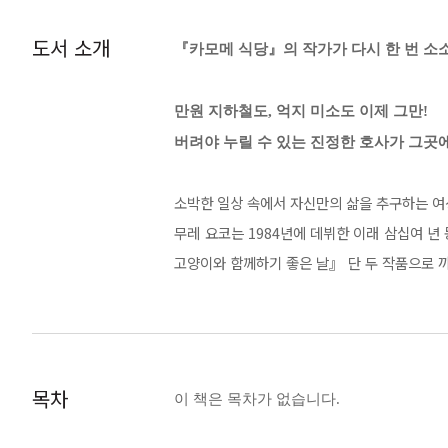
도서 소개
『카모메 식당』의 작가가 다시 한 번 소
만원 지하철도, 억지 미소도 이제 그만!
버려야 누릴 수 있는 진정한 호사가 그곳
소박한 일상 속에서 자신만의 삶을 추구하는 여
무레 요코는 1984년에 데뷔한 이래 삼십여 년
고양이와 함께하기 좋은 날』 단 두 작품으로 
『세 평의 행복, 연꽃 빌라』는 푸념밖에 할 
삶을 시작하는 과정을 그린다. 앞서 소개된 두
신의 마음에 솔직히 귀 기울이게 되기까지의 과
만 했던 독자라면 이 작품을 읽으며 교코와 함께
목차
이 책은 목차가 없습니다.
지금 이대로 괜찮은 걸까?