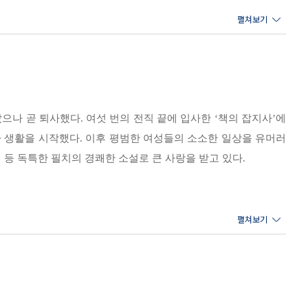
은 고달프다. 아무 생각 않고 매 순간순간의 흐름에 몸을 맡긴 사람은 흘
, 네일 살롱이 어떻고 하면서 겉모습은 반듯했지만, 그것은 그저 예쁜 갑
다.
로 찌르는 자들도 없으니 딱딱한 껍질은 이제 필요하지 않다. 처음에는 익
자 안에 들어가 있는 것처럼 얌전히 앞다리를 접은 박력 넘치는 얼굴의 뚱
코처럼, 우리도 양손에 꼭 쥔 것들을 조금씩 내려놓는다면 이제까지 무수
으나 곧 퇴사했다. 여섯 번의 전직 끝에 입사한 ‘책의 잡지사’에
가 생활을 시작했다. 이후 평범한 여성들의 소소한 일상을 유머러
나.” 싶었다. 구마가이 씨의 콧노래와 사이토 군의 재채기는 사회적으로 아무
 등 독특한 필치의 경쾌한 소설로 큰 사랑을 받고 있다.
는 건 아닐까? 어디에 있든 간에. 그 사람한테 어울리는 유형 같은 건 아