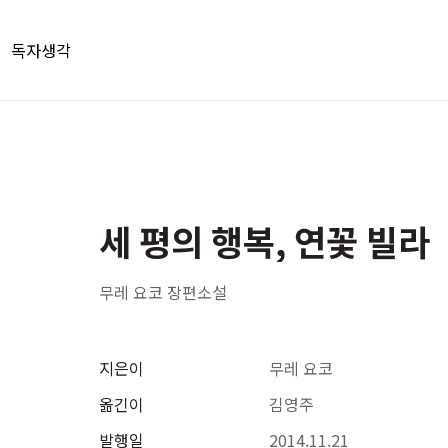
독자생각
세 평의 행복, 연꽃 빌라
무레 요코 장편소설
지은이
무레 요코
옮긴이
김영주
발행일
2014.11.21