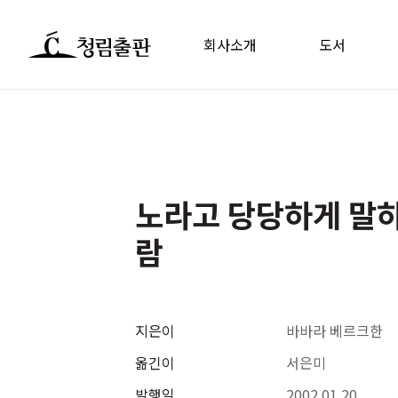
회사소개
도서
노라고 당당하게 말하
람
지은이
바바라 베르크한
옮긴이
서은미
발행일
2002.01.20