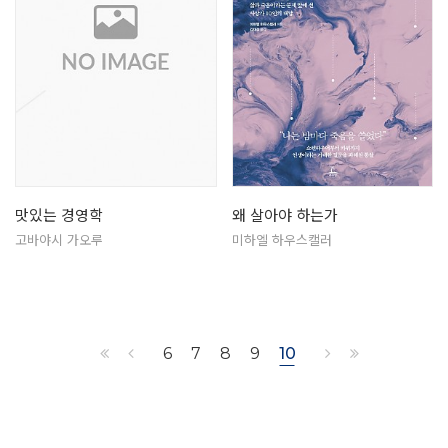
맛있는 경영학
왜 살아야 하는가
고바야시 가오루
미하엘 하우스캘러
6
7
8
9
10