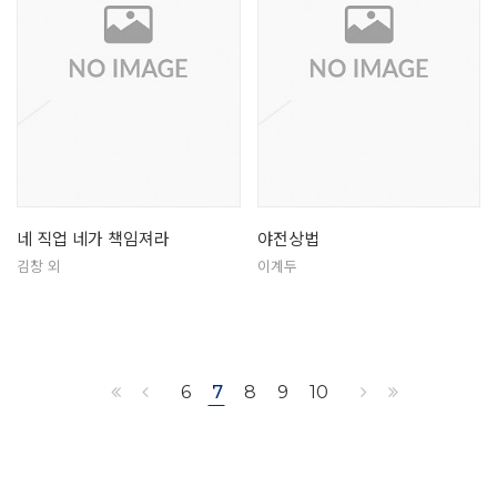
네 직업 네가 책임져라
야전상법
김창 외
이계두
6
7
8
9
10