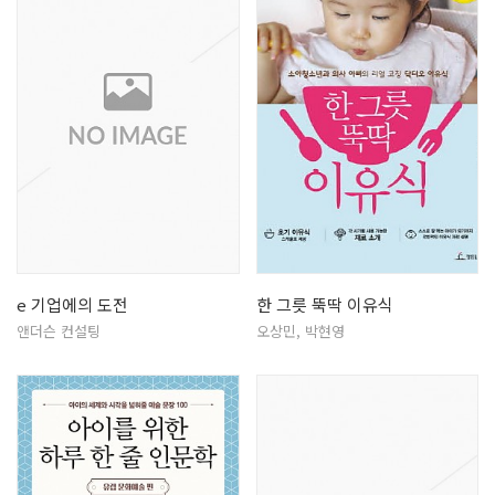
e 기업에의 도전
한 그릇 뚝딱 이유식
앤더슨 컨설팅
오상민, 박현영