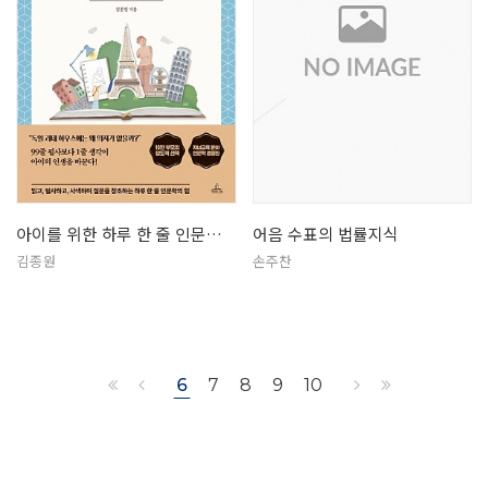
아이를 위한 하루 한 줄 인문학: 유…
어음 수표의 법률지식
김종원
손주찬
6
7
8
9
10