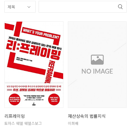
리프레이밍
재산상속의 법률지식
토마스 웨델 웨델스보그
이희배