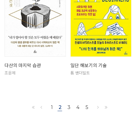
다산의 마지막 습관
일단 해보기의 기술
조윤제
톰 밴더빌트
1
2
3
4
5