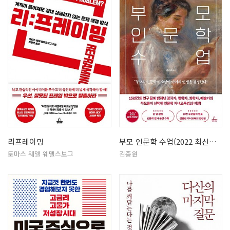
리프레이밍
부모 인문학 수업(2022 최신개정판…
토마스 웨델 웨델스보그
김종원