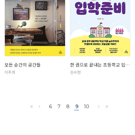
모든 순간의 공간들
한 권으로 끝내는 초등학교 입학준비
이주희
김수현
6
7
8
9
10