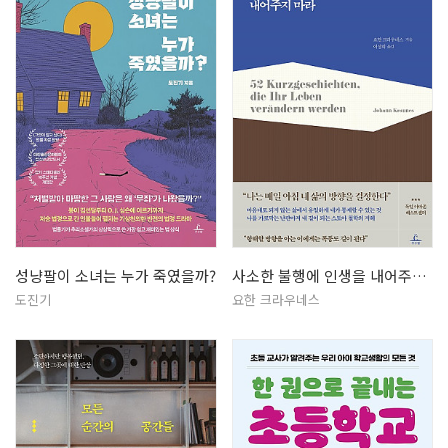
성냥팔이 소녀는 누가 죽였을까?
사소한 불행에 인생을 내어주지 마라
도진기
요한 크라우네스