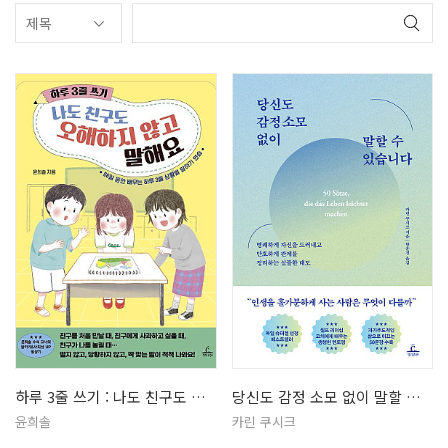
하루 3줄 쓰기 : 나도 친구도 오해…
당신도 감정 소모 없이 말할 수 있습…
윤희솔
카린 쿠시크