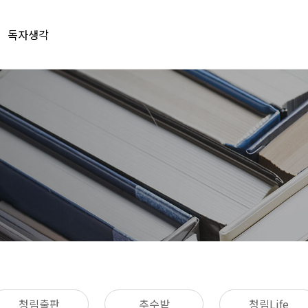
독자생각
청림출판
추수밭
청림Life