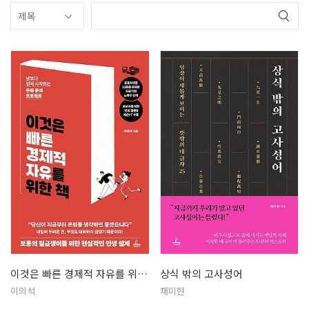
이것은 빠른 경제적 자유를 위한 책
상식 밖의 고사성어
이의석
채미현