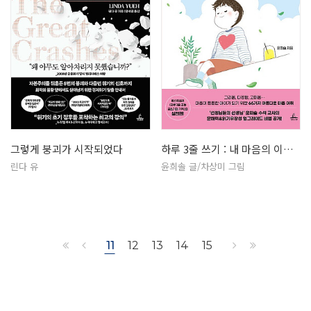
그렇게 붕괴가 시작되었다
하루 3줄 쓰기 : 내 마음의 이름을…
린다 유
윤희솔 글/차상미 그림
11
12
13
14
15