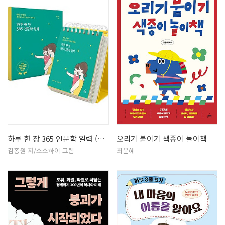
하루 한 장 365 인문학 일력 (개…
오리기 붙이기 색종이 놀이책
김종원 저/소소하이 그림
최윤혜