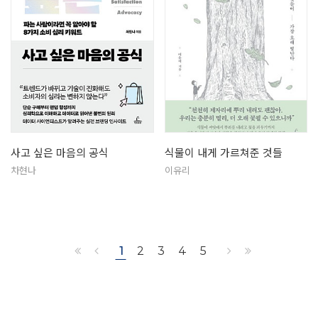
사고 싶은 마음의 공식
식물이 내게 가르쳐준 것들
차현나
이유리
1
2
3
4
5