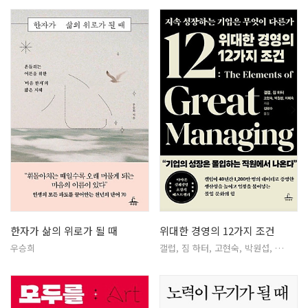
한자가 삶의 위로가 될 때
위대한 경영의 12가지 조건
우승희
갤럽, 짐 하터, 고현숙, 박원섭, …