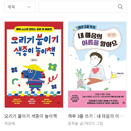
오리기 붙이기 색종이 놀이책
하루 3줄 쓰기 : 내 마음의 이름을…
최윤혜
윤희솔 글/차상미 그림