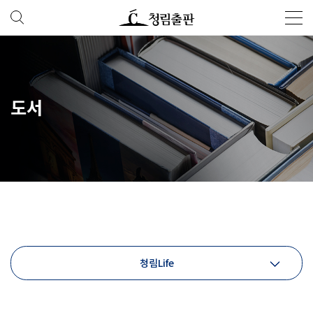
도서
청림Life