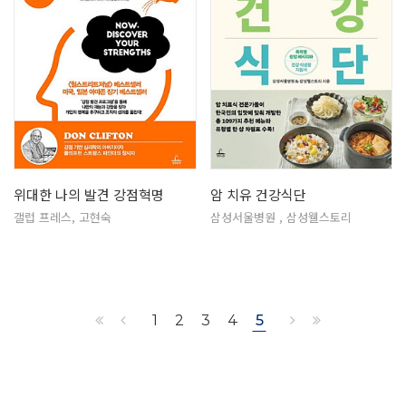
위대한 나의 발견 강점혁명
암 치유 건강식단
갤럽 프레스, 고현숙
삼성서울병원 , 삼성웰스토리
1
2
3
4
5