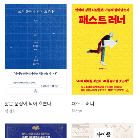
삶은 문장이 되어 흐른다
패스트 러너
박애희
한상만