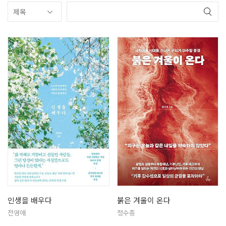
인생을 배우다
붉은 겨울이 온다
전영애
정수종