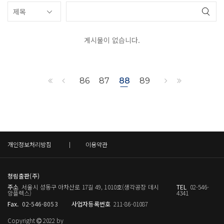
게시물이 없습니다.
86
87
88
89
개인정보처리방침
이용약관
청림출판(주)
주소
서울시 성동구 아차산로 17길 49, 1010호(생각공장 데시
TEL
02-546-
앙플렉스)
4341
Fax.
02-546-8053
사업자등록번호
211-86-01087
Copyright
2022 by