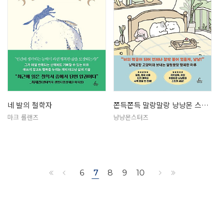
네 발의 철학자
쫀득쫀득 말랑말랑 냥냥몬 스티커북
마크 롤랜즈
냥냥몬스터즈
6
7
8
9
10