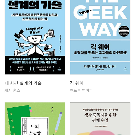
내 시간 설계의 기술
긱 웨이
캐시 홈스
앤드루 맥아피