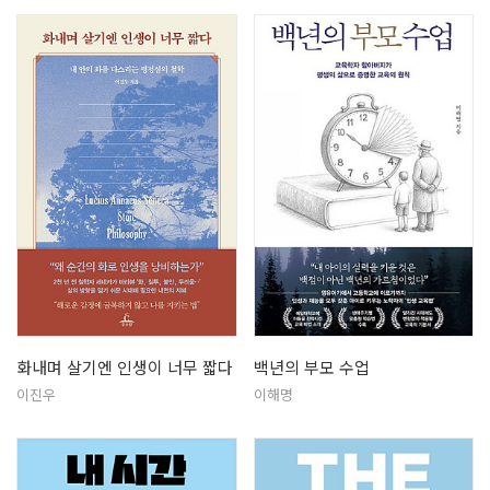
화내며 살기엔 인생이 너무 짧다
백년의 부모 수업
이진우
이해명