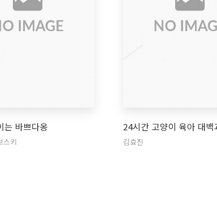
이는 바쁘다옹
24시간 고양이 육아 대백
브스키
김효진