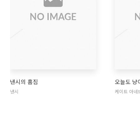
낸시의 홈짐
오늘도 냥
낸시
케이트 아네