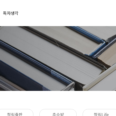
독자생각
청림출판
추수밭
청림Life