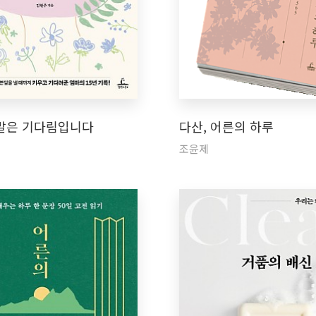
말은 기다림입니다
다산, 어른의 하루
조윤제