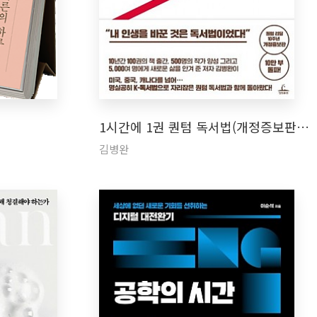
1시간에 1권 퀀텀 독서법(개정증보판…
김병완