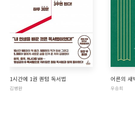
1시간에 1권 퀀텀 독서법
어른의 새
김병완
우승희