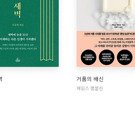
벽
거품의 배신
제임스 햄블린