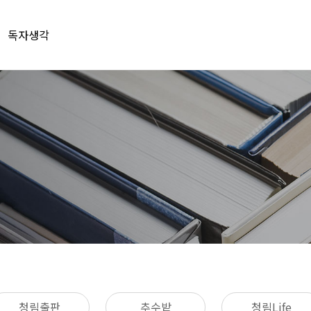
독자생각
청림출판
추수밭
청림Life