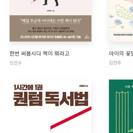
한번 써봅시다 책이 뭐라고
아이의 꽃
신선수
김현주