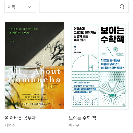
올 어바웃 콤부차
보이는 수학 책
서형주
박만구