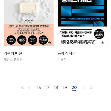
거품의 배신
공학의 시간
제임스 햄블린
이순석
16
17
18
19
20