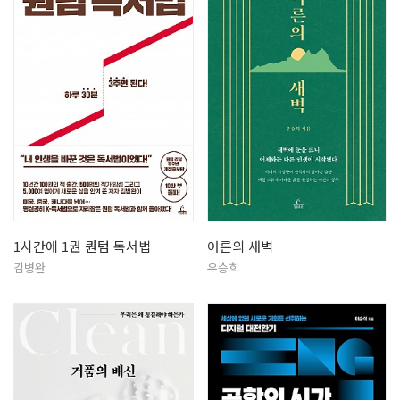
1시간에 1권 퀀텀 독서법
어른의 새벽
김병완
우승희