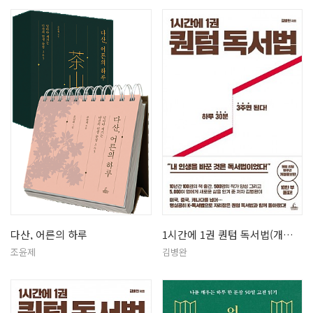
다산, 어른의 하루
1시간에 1권 퀀텀 독서법(개정증보판…
조윤제
김병완