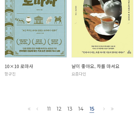
10×10 로마사
날이 좋아요, 차를 마셔요
함규진
요즘다인
11
12
13
14
15