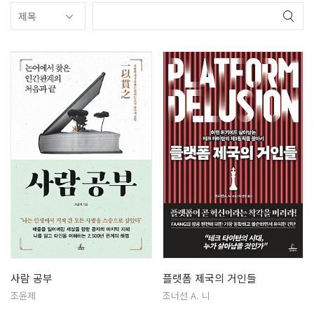
사람 공부
플랫폼 제국의 거인들
조윤제
조너선 A. 니