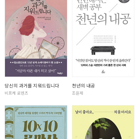
당신의 과거를 지워드립니다
천년의 내공
비프케 로렌츠
조윤제