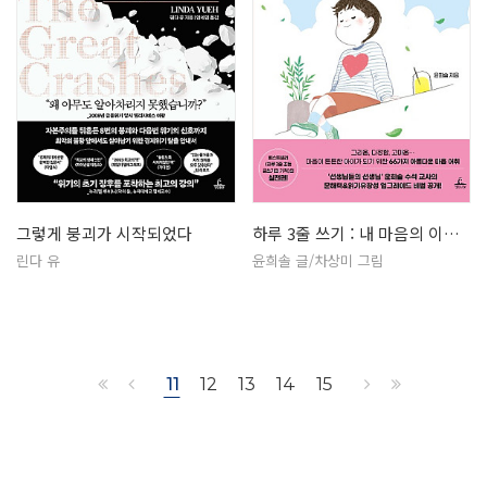
그렇게 붕괴가 시작되었다
하루 3줄 쓰기 : 내 마음의 이름을…
린다 유
윤희솔 글/차상미 그림
11
12
13
14
15