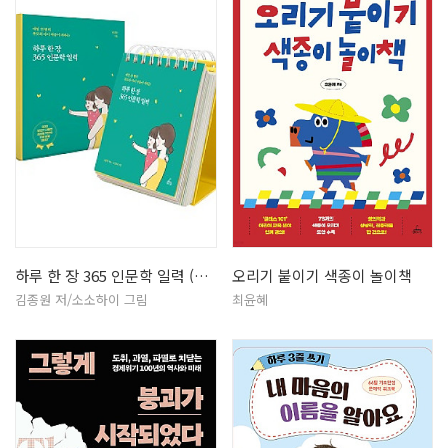
하루 한 장 365 인문학 일력 (개…
오리기 붙이기 색종이 놀이책
김종원 저/소소하이 그림
최윤혜