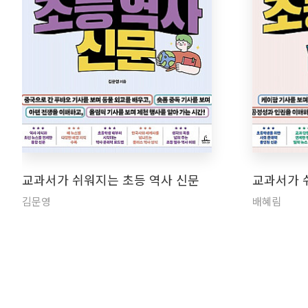
교과서가 쉬워지는 초등 역사 신문
교과서가 
김문영
배혜림