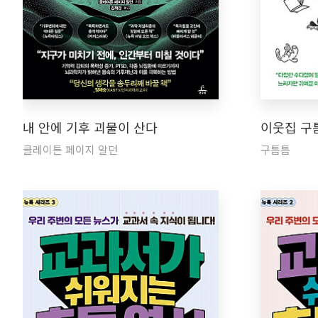
내 안에 기후 괴물이 산다
이웃집 구
클레이튼 페이지 알던
구틈틈