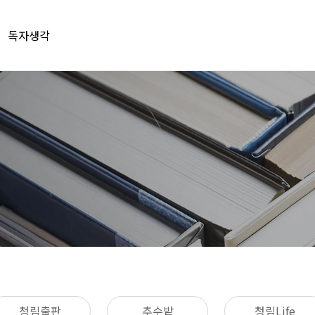
독자생각
청림출판
추수밭
청림Life