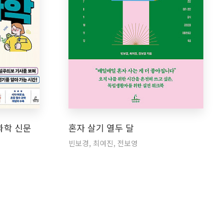
과학 신문
혼자 살기 열두 달
빈보경, 최여진, 전보영