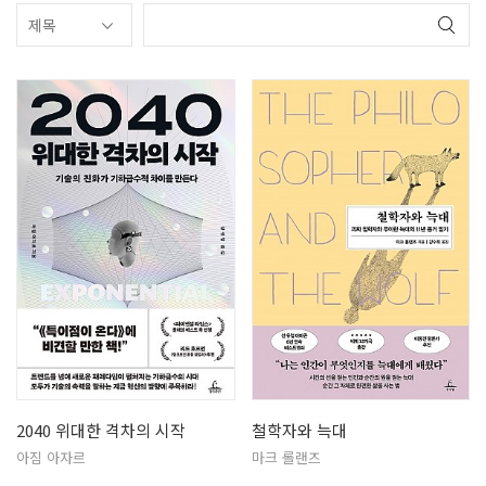
2040 위대한 격차의 시작
철학자와 늑대
아짐 아자르
마크 롤랜즈