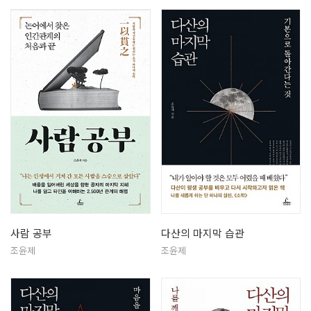
사람 공부
다산의 마지막 습관
조윤제
조윤제