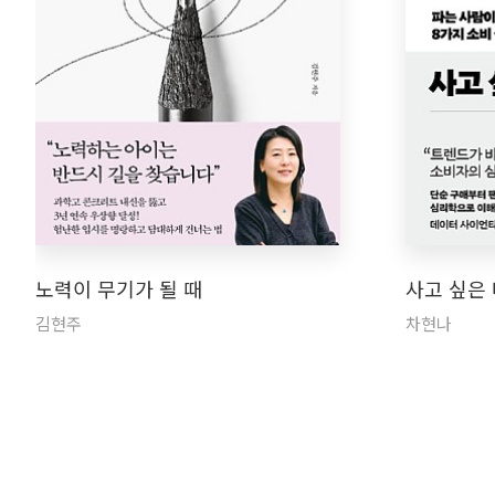
노력이 무기가 될 때
사고 싶은
김현주
차현나