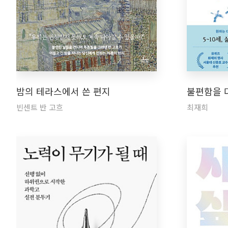
밤의 테라스에서 쓴 편지
불편함을 
빈센트 반 고흐
최재희