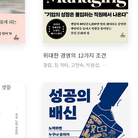
위대한 경영의 12가지 조건
갤럽, 짐 하터, 고현숙, 박원섭, …