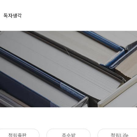
독자생각
청림출판
추수밭
청림Life