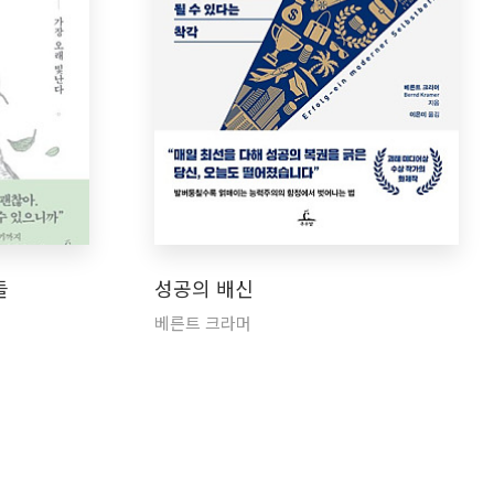
들
성공의 배신
베른트 크라머