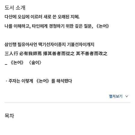
도서 소개
다산에 오십에 이르러 새로 쓴 오래된 지혜.
나를 이해하고, 타인에게 경청하기 위한 깊은 질문, 《논어》
삼인행 필유아사언 택기선자이종지 기불선자이개지
三人行 必有我師焉 擇其善者而從之 其不善者而改之
_ 《논어》 〈술이〉
ㆍ주자는 이렇게 《논어》를 해석했다
“세 사람이 함께하면 반드시 그중 하나는 선하고 하나는 악하다. 선한 사
람을 본받고 악한 사람은 살펴보며 나를 고쳐나간다면 함께 길을 가는 두
사람은 모두 나의 스승이 될 수 있다.”
목차
ㆍ다산은 이렇게 《논어》를 다시 해석했다