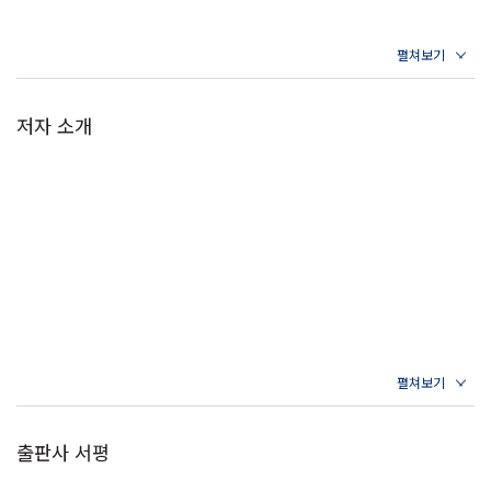
《논어》가 동양 고전 가운데 한국인들에게 유독 사랑받는 까닭은 이처
럼 가장 쉬우면서도 가장 어렵다는 특성에서 비롯된다. 경전을 안내하는
이가 맥락을 잡아주면서 행간에 개입할 수 있는 여지 또한 많아지기 때문
이다. 그래서 같은 주석서라도 남송의 주자와 에도 막부의 오규 소라이,
저자 소개
조선 후기의 정약용이 정리한 논어 해설서들은 각각 전혀 다른 책이라고
봐도 무방할 정도다.
이러한 특성 때문에 《논어》는 막 성인이 된 청년부터 인생을 정리하는
노년에 이르기까지 저마다의 변곡점에 놓인 다양한 사람들이 곁에 두고
참고하는 책이 되었다. 동양 고전에 익숙한 독자들이 이십대, 삼십대, 사
십대 그리고 오십대에 이르기까지 삶이 전환될 때마다 반복해서 《논
어》를 읽고 또 그때마다 새로움을 느끼는 까닭이다.
+다산은 이렇게 《논어》를 다르게 읽었다
출판사 서평
“《논어》를 하나의 책으로 엮다 보니 기력이 점점 쇠약해져 몇 달 사이