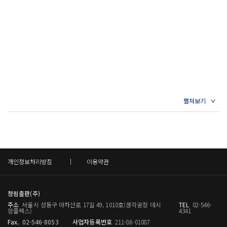
에 빠진 이가 셋입니다. 그만 붓을 꺾고 세월이나 보내고 싶지만 그렇게
하지 못했습니다. 하늘이 제게 세월을 허락해 글을 마칠 수 있게 해준다
면 제법 볼 만한 책이 나올 것입니다.” _다산이 둘째형 정약전에게 보내
는 편지에서
그 많은 《논어》 해설 가운데 한국인들에게 가장 큰 영향을 미친 것은
주자가 정리한 《논어집주》다. 《논어집주》는 오늘까지도 《논어》
를 읽는 기준으로 받아들여지며, 현재 서점가에서 유통되는 《논어》 관
련 도서의 상당수 또한 주자의 해설을 바탕으로 삼고 있다.
그러나 다산 정약용은 오십에 이르러 이러한 《논어집주》의 권위에 의
문을 제기했다. 그는 《논어》를 다시 읽으며 훈고학적 주해인 고주와
개인정보처리방침
이용약관
성리학적 주해인 신주는 물론 이토 진사이와 같은 일본 유학자들의 주장
까지 아우르는 등 당대 모든 학설을 망라했다. 그리고 《논어고금주》를
청림출판(주)
집필하면서 과감하게 주자의 심성론적 인설과는 다른 의견을 냈다.
주소
서울시 성동구 아차산로 17길 49, 1010호(생각공장 데시
TEL
02-546-
앙플렉스)
4341
이를테면 《논어》 〈공야장〉에 실린 고사를 두고 공안국이나 정현과
Fax.
02-546-8053
사업자등록번호
211-86-01087