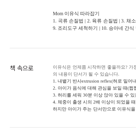
최신 개정판, 무엇이 달라진 거죠?
Mom 이유식 따라잡기
출간 즉시 이유식책 베스트셀러로 등극
1. 곡류 손질법 | 2. 육류 손질법 | 3. 
궁금했던 부분들을 Q&A로 엮어 질문마
9. 조리도구 세척하기 | 10. 승아네 간식 
압력솥을 이용한 이유식까지 초보맘들이 
가 잘 먹는 반찬의 비밀 | 16. 아이 반찬 
식》, 이 책 한 권이면 처음 시작하는 
드는 이유식 3(압력밥솥) | 21. 쉽게 만드
수백만 명이 열광한 육아 파워블로그 ‘
-
www.pedio
블로그 ‘닥터오의 육아일기
책 속으로
초기 이유식 추천 스케줄
이유식은 언제쯤 시작하면 좋을까요? 가장
체험한 여러 어려움에 공감하여 엄마들이
레시피 미리보기
의 내용이 단서가 될 수 있습니다.
해야 할 부분들을 알려주면서 초보맘들의
한 그릇 뚝딱 이유식 궁금증
1. 내뱉기 반사extrusion reflex(혀로 
이나 스스로 먹기 등 이유식을 시작하
2. 아이가 음식에 대해 관심을 보일 때(
3. 허리를 세워 30분 이상 앉아 있을 수 있
1장 초기 이유식
790개의 풍부한 레시피를 제공하다
4. 체중이 출생 시의 2배 이상이 되었을 때
1-1. 초기 이유식 첫째 달
엄마들은 매일매일 이유식을 할 때마다 
하지만 아이가 주는 단서만으로 이유식을 
쌀미음 | 소고기미음 | 브로콜리소고기미
주면 되는지, 설사를 하거나 변비가 있을
비만의 위험이 생길 수도 있다고 되어 있
1-2. 초기 이유식 둘째 달
피뿐만 아니라 어마어마한 양의 간식 레
우), 발육부진, 구강운동의 늦어짐, 유동
비타민양배추소고기미음 | 단호박소고기
게 되면 아이가 먹는 것에 대한 트라우마를
1-3. 초기 간식