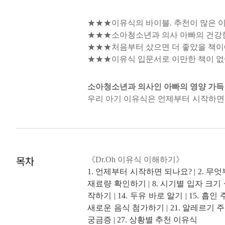
★★★이유식의 바이블. 추천이 많은 이
★★★소아청소년과 의사 아빠의 건강한
★★★처음부터 샀으면 더 좋았을 책이
★★★이유식 입문서로 이만한 책이 없
소아청소년과 의사인 아빠의 영양 가득 
우리 아기 이유식은 언제부터 시작하면 
거나 떼쓰는 아이 대처법까지 딸 승아
수 있는 재료별 영양 정보와 주의해야 할
문서라는 찬사에 걸맞는 압도적인 레시
목차
《Dr.Oh 이유식 이해하기》
솜씨 좋은 엄마의 특급 건강 레시피, 상
1. 언제부터 시작하면 되나요? | 2. 무엇부
이유식의 기본은 재료 선택과 손질이다.
재료량 확인하기 | 8. 시기별 입자 크기 살
관 및 해동법, 반찬과 간식 만들기 팁
작하기 | 14. 두유 바로 알기 | 15. 흡
의 책을 살펴보게 만드는 이유식 책이 아
새로운 음식 첨가하기 | 21. 알레르기 주의하
재료를 선보이고 먹는 즐거움까지 선사
궁금증 | 27. 상황별 추천 이유식