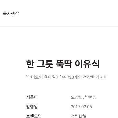
독자생각
한 그릇 뚝딱 이유식
‘닥터오의 육아일기’ 속 790개의 건강한 레시피
지은이
오상민, 박현영
발행일
2017.02.05
브랜드명
청림Life