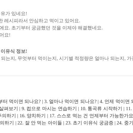
유가 있네요!
 레시피라서 안심하고 먹이고 있어요.
에요. 초기부터 궁금했던 것을 이제야 해결했네요.
어요!
이유식 정보!
되는지, 무엇부터 먹이는지, 시기별 적정량은 얼마나 되는지, 가
를 키우면서 직접 부딪치고 깨달은 이유식 진행 노하우를 모조
 음식, 시기별 엄마들의 이유식 고민까지 미리 알아두면 좋을 정보
피와 기초 정보들은 이유식을 시작하는 엄마들에게 가장 든든한 
황별 추천 이유식 수록!
터 먹이면 되나요? | 3. 얼마나 먹이면 되나요? | 4. 언제 먹이면 되나
 건강한 식재료를 고르거나 재료별로 알아두어야 할 손질법, 이유식
펴보기 | 9. 컵으로 마시는 연습하기 | 10. 통곡류 시작하기 | 11.
 등 엄마들이 궁금한 이유식 만들기 노하우가 가득하다. 특히 이
인 주의하기 | 16. 양치하기 | 17. 스스로 먹는 건 언제부터 가능한가요?
니라는 점도 강점이다. 710개의 이유식, 180개의 간식 레시피가
기 | 22. 잘 안 먹는 아이들 | 23. 초기 이유식 궁금증 | 24. 중
하기에 충분하다.