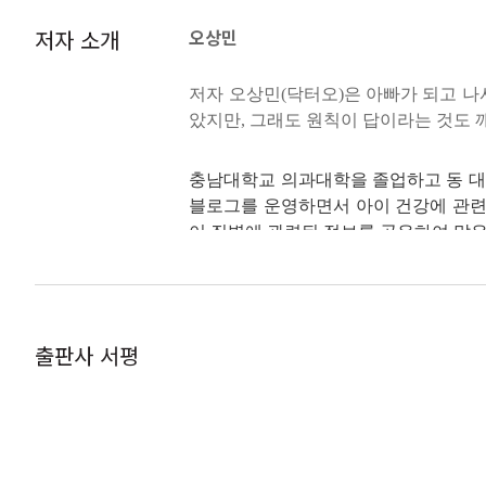
사과퓨레 | 배퓨레 | 자두퓨레 등 총 12
저자 소개
오상민
엄마들이 이유식을 진행하면서 가장 큰 과
아이에게도, 이유식을 뱉어버리는 아이에게
2장 중기 이유식
특히 초기 이유식을 진행할 때 입자 크기
저자 오상민(닥터오)은 아빠가 되고 
2-1. 중기 이유식 첫째 달
이 아니라, 초기 이유식 안에서도 초·중·
았지만, 그래도 원칙이 답이라는 것도 
아욱소고기죽 | 완두콩대구살죽 | 당근
시기별 입자 크기 살펴보기 중
2-2. 중기 이유식 둘째 달
충남대학교 의과대학을 졸업하고 동 대
옥수수양배추소고기죽 | 부추고구마소고
이유식을 먹여준다는 개념으로 진행하기보다 
블로그를 운영하면서 아이 건강에 관련된
2-3. 중기 간식
기 이유식 첫째 달부터 시작하길 추천합니
이 질병에 관련된 정보를 공유하여 많은
고구마매시 | 바나나연두부푸딩 | 단호
정도가 되면 아이는 어른의 행동을 따라 
확보되어야 합니다. 물론 숟가락을 손에 쥐
블로그
3장 후기 이유식
닥터오의 육아일기
www.pedioh.co.kr
3-1. 후기 이유식 첫째 달
‘완료기 전에는 간을 안 한다’ ‘완료기에
닥터오의 소아과 이야기 blog.naver.com/or
우엉고구마소고기진밥 | 사과참깨닭고기진
출판사 서평
꾸 ‘간’에서 찾으려고 하지 마세요. 간
3-2. 후기 이유식 둘째 달
해줘야 할까 고민할 때도 있었지만 ‘아직 
박현영
근대양파새우진밥 | 두유들깨국수 | 연두
하게 또 잘 먹더라고요. 간을 하지 않아
3-3. 후기 간식
다음은 멸치육수 등으로 말이지요. 이유식
단호박당근케이크 | 망고젤리 | 흑임자고
응하게 되니까요. 혀가 짠맛에 익숙해지면 
저자 박현영(승아엄마)는 아이와 살림을