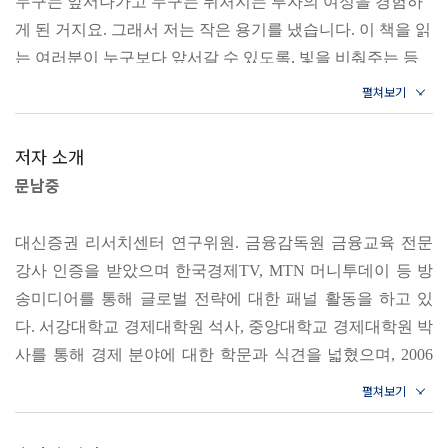
누구는 앞서나가고 누구는 뒤처지는 투자의 여정을 경험하
미국 주식 투자를 위한 필수 상식｜미국 주식 세금은 어떻게
10년 뒤 무조건 오르는 종목이 보인다
게 된 거지요. 그래서 저는 작은 용기를 냈습니다. 이 책을 읽
‘미국 주식 투자의 정석’으로 공부하라
다를까?
는 여러분이 누구보다 앞서갈 수 있도록, 빛을 비춰주는 등
[부록] 미국 주식 세금 정리
전 세계 주식시장이 공포로 만연하지만, 지금이야말로
대 역할을 하고 싶었습니다.
경제의 흐름을 읽고 시장을 바라보는 혜안을 기르는 투자
---「머리말 스태그플레이션 시대, 그래도 길은 있다」중에
3장 투자하고 싶은 미국 주식 고르기
공부를 시작하기에 딱 좋은 때이다. 이 책에는 미국 주식에
서
저자 소개
투자하기 전 꼭 알아야 할 것들이 모두 담겨 있다. 먼저 이
- 투자 종목 찾기 전 이것부터 체크하자
문남중
책에 담긴 분야별 1등 블루칩 기업, 모두가 아는 1등 종목
이제는 미국 주식을 안 하는 것이 더 위험한 세상이 되었습
미국 투자 정보, 어디서 찾을까?｜PER, ROE가 뭐지? 기업
뒤에 가려진 진짜 알짜배기 기업, 미래를 주도하는 비상장
니다. 미국에는 다국적 기업이 많은 만큼 전 세계에서 돈을
분석 지표 보는 법
기업들의 주가 흐름부터 실적 현황, 앞으로의 전망을 토대로
대신증권 리서치센터 연구위원. 금융감독원 금융교육 전문
벌어들이는 기회가 많고, 벌어들이는 수익이 많은 만큼 실적
[부록] 기타 유용한 사이트
한 투자 포인트에 주목해보자. 내 돈을 지키는 든든한
강사 인증을 받았으며 한국경제TV, MTN 머니투데이 등 방
을 추종하는 주가라는 유기체의 특성상 주가가 계속 올라갈
- 투자할 주식의 수익 목표 정하기
가치주부터 멀리 보면 큰 수익을 낼 수 있는 성장주까지…
송미디어를 통해 글로벌 전략에 대한 패널 활동을 하고 있
가능성이 크기 때문이지요.
밸류에이션의 필요성｜적정가치 구하기
각자의 성향에 맞는 투자 종목을 배울 수 있다. 개별 종목
다. 서강대학교 경제대학원 석사, 중앙대학교 경제대학원 박
---「1장 동학개미들이여, 지금은 미국 주식이다」중에서
- 미국 주식 블루칩 찾기
선택이 어렵다면 관심 테마에 따른 ETF에 투자를 일단
사를 통해 경제 분야에 대한 학문과 식견을 넓혔으며, 2006
블루칩이란?｜미국 1등 기업, 무엇이 있을까?
시작해볼 수도 있다.
년 대신증권에 입사해 대신경제연구소를 거치며 금융 분야
세계 경제는 제조 중심의 전통 경제에서 인터넷 서비스 중심
의 전문성을 키워왔다. 불모지나 다름없던 국내 ETF 시장에
의 디지털 경제로 빠르게 전환되는 4차 산업혁명 시대를 맞
4장 위기에서 찾을 수 있는 새로운 기회
미국 주식 초보자들이 가장 궁금해하는 세금 문제부터 투자
서 ETF에 특화된 투자 전략 리포트를 발간해오면서 ETF시
정보를 얻을 수 있는 인터넷 사이트들, 계좌 개설부터 실제
이하고 있습니다. 디지털 경제로의 경제 혁신에 성공한 국가