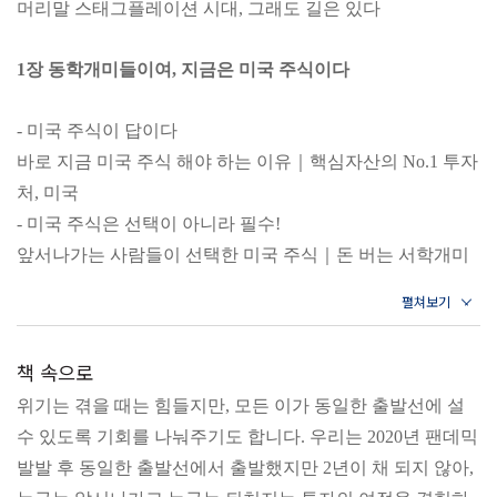
머리말 스태그플레이션 시대, 그래도 길은 있다
투자해야 하는 이유는 확실하다. 오르락내리락 불경기에서
가장 빠르게 회복할 수 있는 튼튼한 시장이라는 점이다.
1장 동학개미들이여, 지금은 미국 주식이다
생산성을 높이는 꾸준한 R&D, 낮은 고령화 속도에서
나오는 노동 공급, 셰일오일의 수출을 통한 건실한 재정,
일자리 창출과 소비 확대의 기반이 되는 리쇼어링이
- 미국 주식이 답이다
미국이라는 국가의 장기적 성장을 뒷받침한다.
바로 지금 미국 주식 해야 하는 이유｜핵심자산의 No.1 투자
처, 미국
또한 메타 플랫폼스가 이끄는 ‘메타버스’, 테슬라의
- 미국 주식은 선택이 아니라 필수!
‘전기차’, 제프 베이조스의 블루 오리진이 주도하는
앞서나가는 사람들이 선택한 미국 주식｜돈 버는 서학개미
‘우주항공’, 텔라닥 헬스의 ‘디지털 헬스케어’까지… 미래
들은 무슨 주식을 살까?
경제 성장의 중심 산업은 모두 미국 기업이 선도한다. 지금
당장 수익이 되지 않더라도 지속적인 투자를 이어갈 수 있는
2장 내 돈을 지키는 미국 주식 기본기
여유는 미국이라는 나라가 계속 성장할 수밖에 없는 이유가
책 속으로
된다. 과거의 세계 경제위기마다 빠르게 회복하고 꾸준히
위기는 겪을 때는 힘들지만, 모든 이가 동일한 출발선에 설
- 미국 주식의 개념 이해하기
성장한 경험치가 쌓인 나라, 오늘날 세계 경제를 견인하는
수 있도록 기회를 나눠주기도 합니다. 우리는 2020년 팬데믹
미국 주식시장의 특징과 구성｜미국 주식의 역사 속으로
유일한 국가, 미국 주식을 시작해야 하는 이유다.
발발 후 동일한 출발선에서 출발했지만 2년이 채 되지 않아,
- 미국 주식 사용설명서