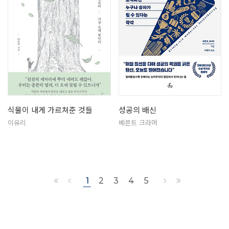
식물이 내게 가르쳐준 것들
성공의 배신
이유리
베른트 크라머
1
2
3
4
5