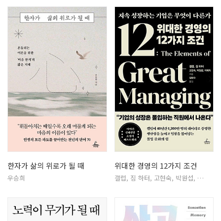
한자가 삶의 위로가 될 때
위대한 경영의 12가지 조건
우승희
갤럽, 짐 하터, 고현숙, 박원섭, …