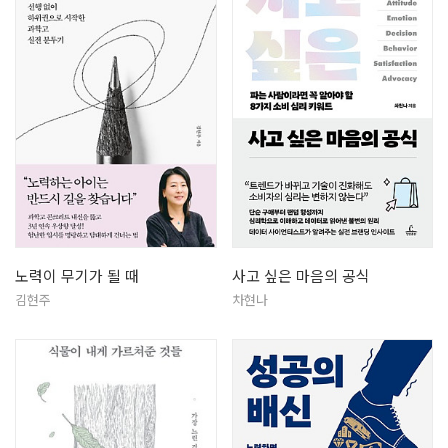
노력이 무기가 될 때
사고 싶은 마음의 공식
김현주
차현나