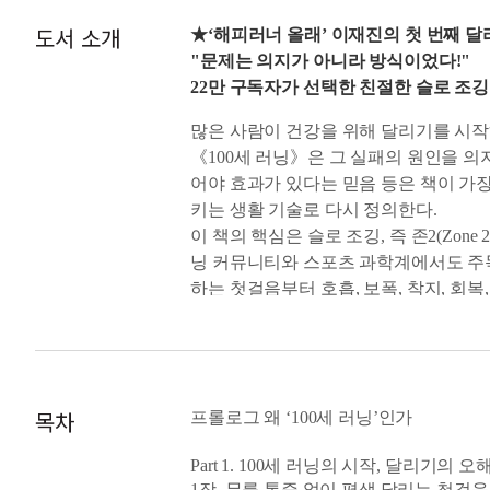
도서 소개
★‘해피러너 올래’ 이재진의 첫 번째 달
"문제는 의지가 아니라 방식이었다!"
22만 구독자가 선택한 친절한 슬로 조
많은 사람이 건강을 위해 달리기를 시작
《100세 러닝》은 그 실패의 원인을 의
어야 효과가 있다는 믿음 등은 책이 가장
키는 생활 기술로 다시 정의한다.
이 책의 핵심은 슬로 조깅, 즉 존2(Zo
닝 커뮤니티와 스포츠 과학계에서도 주목
하는 첫걸음부터 호흡, 보폭, 착지, 회복
이구나'라는 자신감을 가지게 될 것이다
목차
프롤로그 왜 ‘100세 러닝’인가
Part 1. 100세 러닝의 시작, 달리기의 
1장. 무릎 통증 없이 평생 달리는 첫걸음