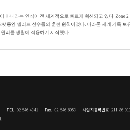
 아니라, 새로운 하루를 제대로 열기 위한 시작 신호에 가까웠다. 
 사람들의 비밀
 완성하다
완주한 다음 날에도 거뜬히 일상을 소화할 만큼 몸은 단단해졌다. 
 매뉴얼
아니라는 인식이 전 세계적으로 빠르게 확산되고 있다. Zone 2 
는 점이다. _249쪽 '시간과의 전쟁에서 승리하는 법: 30대 러너
기가 창의성을 깨우는 원리
 오랫동안 엘리트 선수들의 훈련 원칙이었다. 마라톤 세계 기록 보
 원리를 생활에 적용하기 시작했다.
 러닝 전략
진 존2 관리법
강도에서 우리 몸은 세포 속 에너지 발전소인 미토콘드리아의 수와 
 많은 혈액을 내보내는 방향으로 성장하고, 혈관 내벽에서 산화질
0대 러너 생존 전략
, 근육과 관절에 과부하가 쌓이는 것과는 정반대다. 느리게 달릴수
 선택하는 이유다.
러너 생존 지침
, 다시 시작하는 용기
리는 디지털 코치
되는 순간
 만큼 비슷하다. 처음엔 의욕 있게 시작하지만 금세 숨이 차고, 
지는 지속의 기술
추는 법
 러닝》은 바로 그 지점에서 질문을 바꾼다. ‘정말 문제는 의지일까
TEL
02-546-4341
Fax.
02-546-8053
사업자등록번호
211-86-01
 힘들게 달리는 방식에 있다고 말한다. 무릎은 소모품이라는 믿음,
d.
들었다는 것이다.
 저자는 자신의 경험을 바탕으로, 왜 느린 속도가 오히려 더 강력