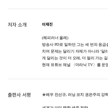
이 뇌의 알파파를 안정화하고, 스트레스 
8장. 발과 지갑을 지키는 러닝화 선택의
9장. 더하기보다 빼기, 똑똑한 장비 미
법' 중에서
Part 4. 과학이 증명하는 느림의 기적
실제로 세계 곳곳에서 느린 달리기가 유행
저자 소개
이재진
1장. 대사 유연성: 100세 러너의 비밀
시작한 파크런은 주말 아침 5km의 개방
2장. 심장, 가장 정직한 근육의 성장 공
3장. 몸속의 고속도로, 혈류 네트워크를
걷거나, 천천히 달리거나, 중간에 서서 
(해피러너 올레)
4장. 멈춤의 과학: 몸이 강해지는 시간
방식인 ‘존2’라는 말이 낯설지 않다. _5
방송사 PD로 일하던 그는 세 번의 응
5장. 무너지지 않는 관절 설계법
6장. 7년의 증명, 감기를 이기는 몸의 비
치며 문제는 달리기 자체가 아니라 ‘달리
러닝의 자세와 착지는 특별한 기술이 아
7장. 노화의 속도를 늦추는 법, 장수 
게 달리는 것이 더 오래, 더 멀리 가는 
8장. 몸의 스위치를 끄는 법, 자율신경
려는 흐름을 가로막지 않고, 불필요한 힘을
현재 유튜브 채널 〈마라닉 TV〉를 운영
라 '덜어내는 것'‘ 중에서
런’(회원 1.8만)을 이끌며 누구나 무리
Part 5. 흔들림 없이 평생 이어가는 매일
1장. 결심 대신 설계를, 의지 대신 습관
를 집대성한 첫 번째 달리기 실용서다.
고강도 달리기는 이 스펀지를 회복할 틈
2장. 아침vs저녁: 당신의 몸이 답해준다
3장. 달리기를 자동화하는 환경 설계법
출시킨다. 즉, 슬로 조깅은 관절을 소모하
https://www.youtube.com/@
유튜브:
출판사 서평
4장. 나는 달리는 사람이다: 정체성이 
★배우 진선규, 러닝 코치 권은주의 강력
계법' 중에서
인스타그램: instagram.com/maranic.tv
5장. 뇌를 달래는 기술, 심리적 페이스
6장. 권태의 강을 건너는 법, 루틴에 리
세계가 이미 택한 생존 전략,