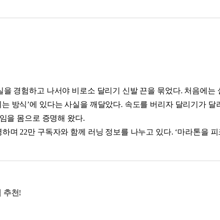
호르몬인 코르티솔을 낮춘다. 몸이 리듬을 찾으면, 마음도 제자리를 찾
 기술
니멀리즘
처럼 번지고 있다. 일본에선 ‘니코니코 페이스(웃을 수 있는 속도
된 공원을 러너들의 놀이터로 바꿔 놓았다. 목표는 기록이 아니라 ‘
식
 재건하는 법
사진을 찍어도 아무도 눈치 주지 않는 분위기다. 북미와 유럽의 운
0쪽 '세계가 택한 생존 전략: 존2 러닝의 확산과 과학적 근거' 중에
급실을 경험하고 나서야 비로소 달리기 신발 끈을 묶었다. 처음에는
밀
는 방식’에 있다는 사실을 깨달았다. 속도를 버리자 달리기가 달라졌
니다. 무릎을 높이 들거나 팔을 각 잡아 흔드는 동작과는 다르다.
유전자를 깨우다
길임을 몸으로 증명해 왔다.
의 재조정
 덜어내는 습관. 그 습관이 자리 잡으면, 몸은 알아서 가장 효율적인
하며 22만 구독자와 함께 러닝 정보를 나누고 있다. ‘마라톤을 
 없이 오래 달릴 수 있는 러닝 문화를 만들고 있다. 《100세 러닝》
 러닝 습관
을
 없이 쥐어짜지만, 슬로 조깅의 부드럽고 리드미컬한 압력은 이
는 행위가 아니라, 관절에 밥을 주는 행위다. 가만히 쉬는 것은 오
maranic_tv
습관을 완성하는 법
 추천!
 슬라이딩
듬을 더하라