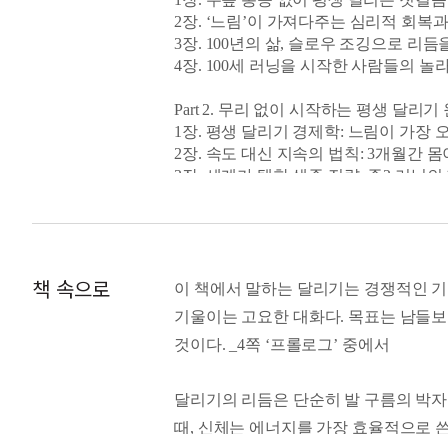
2장. ‘느림’이 가져다주는 심리적 회복
3장. 100년의 삶, 슬로우 조깅으로 리듬
4장. 100세 러닝을 시작한 사람들의 놀
Part 2. 무리 없이 시작하는 평생 달리기
1장. 평생 달리기 경제학: 느림이 가장 
2장. 속도 대신 지속의 법칙: 3개월간 
3장. 세계가 택한 생존 전략: 존2 러닝
4장. 가장 안전한 첫걸음: 걷기와 조깅을
5장. 느림의 용기
6장. 알아두면 쉬워지는 슬로우 조깅 
책 속으로
Part 3. 100세까지 통증 없이 달리는 실
이 책에서 말하는 달리기는 경쟁적인 기록
1장. 속도는 따라올 뿐, 호흡으로 달리는
기울이는 고요한 대화다. 목표는 남들보다 
2장. 리듬이 먼저, 보폭은 다음
것이다. _4쪽 ‘프롤로그’ 중에서
3장. 좋은 자세는 ‘만드는’ 것이 아니라 
4장. 페이스 ‘유지’ 보다 ‘조율’
5장. 러닝 통증의 올바른 이해
달리기의 리듬은 단순히 발 구름의 박자가 
6장. 달리지 않는 시간의 힘: 회복의 프
때, 신체는 에너지를 가장 효율적으로 
7장. 트레드밀? 야외러닝? 정교한 러닝