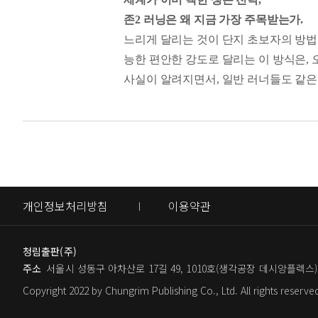
내게 러닝은 하루의 피로를 푸는 마침표가
7장. 에너지 설계의 기술: 지치지 않는
8장. 나를 읽는 시간: 기록으로 습관을
존2 러닝은 왜 지금 가장 주목받는가.
보는 나이가 되었지만, 풀코스 마라톤을 
9장. 365일 달리는 사람들의 날씨 대응
느리게 달리는 것이 단지 초보자의 방법이 
가 훨씬 더 강하고 안정적인 체력을 가졌다
10장. 움직이는 뇌, 고요한 생각: 달리
능한 편안한 강도로 달리는 이 방식은,
사실이 알려지면서, 일반 러너들도 같은
Part 6. 노화와 삶의 변수를 이기는 평생
1장. 몸의 속도계를 읽는 기술: 평생 엔
그 배경에는 과학적 근거가 있다. 존2 
2장. 플랜 A/B/C 다이내믹 설계법
획득한다. 심장은 한 번의 펌핑으로 더
3장. 시간과의 전쟁에서 승리하는 법: 3
물이라는 한정된 연료가 빠르게 소진되고
4장. 40대, 첫 시작의 황금기
반이 쌓인다. 그것이 바로 세계가 존2를
5장. 예전 같지 않다고 느낄 때, 50대 
6장. 인생 후반전의 페이스메이커: 60대
7장. AI와 달리기: 100세까지 함께 달
달릴수록 아팠다면
개인정보처리방침
이용약관
8장. 달리며 여행하기: 공간이 추억이 
문제는 체력이 아니라 방식이다!
9장. 러닝 커뮤니티의 힘: 함께 더 오래
달리기를 포기한 사람들의 이야기는 놀랄
10장. 혼자 달리는 힘: 100세까지 이어
청림출판(주)
11장. 달리기와 시간: 시간의 흐름을 늦
구나”라고 결론 내린다. 하지만 《100세
주소
서울시 성동구 아차산로 17길 49, 1010호(생각공장 데시앙플렉스)
체가 아니라 처음부터 너무 빨리, 너무
Copyright 2022 by Chungrim Publishing Co., Ltd. All rights reserve
경쟁심이 달리기를 고통의 운동으로 만
존2 러닝의 대중적 확산을 위해 노력해온