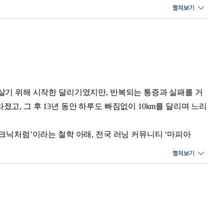
는다. _29쪽 '100년의 삶, 슬로 조깅으로 리듬을 되찾는
)’라는 말이 널리 알려진 표현으로 자리 잡았고, 영국에서
함께 완주’이다.
동 커뮤니티에서는 최대 심박수의 약 60~70% 구간을 달리는
서
 살기 위해 시작한 달리기였지만, 반복되는 통증과 실패를 거
고, 그 후 13년 동안 하루도 빠짐없이 10km를 달리며 느리
 그것은 흐름을 방해하지 않는 습관이다. 몸이 앞으로 이어지
 자세를 찾아낸다. _91쪽 '좋은 자세는 '만드는' 것이 아니
피크닉처럼’이라는 철학 아래, 전국 러닝 커뮤니티 ‘마피아
은 그가 쌓아온 13년의 실천과 러닝 철학, 그리고 과학적 근거
 스펀지를 규칙적으로 펌핑하여 영양을 공급하고 노폐물을 배
히려 연골을 굶기는 일이다. _151쪽 '무너지지 않는 관절 설