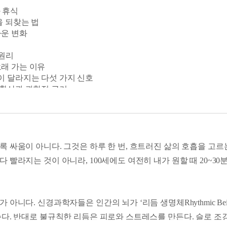
과 휴식
을 되찾는 법
라운 변화
 원리
오래 가는 이유
몸이 달라지는 다섯 가지 신호
의 확산과 과학적 근거
 오가는 런-워크 기법
핵심용어들
전 기술
 싸움이 아니다. 그것은 하루 한 번, 흐트러진 삶의 호흡을 고르
 법
빨라지는 것이 아니라, 100세에도 여전히 내가 원할 때 20~30분
‘덜어내는’ 것
아니다. 신경과학자들은 인간의 뇌가 ‘리듬 생명체Rhythmic Bei
로세스
쓴다. 반대로 불규칙한 리듬은 피로와 스트레스를 만든다. 슬로 조
 설계법