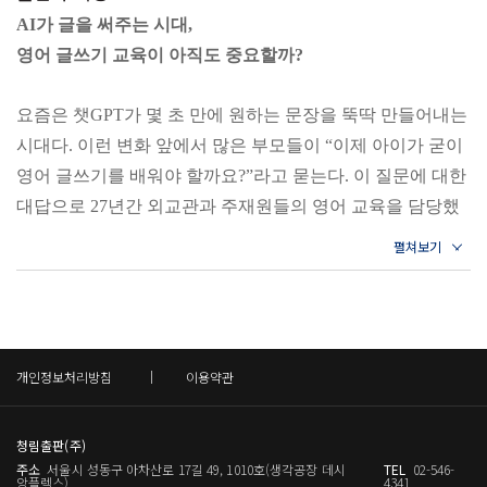
있고 다양한 번역 기능을 가진 사이트나 애플리케이션의 도
03) 영어 글쓰기를 마무리하는 마지막 문장 187
- 대학 전임/주재원 영어 전임 (현대경제연구원, 산업인력공
AI가 글을 써주는 시대,
움을 받을 수도 있습니다.
04) IB 인재를 위한 영어 어휘 활용법 192
단, 경찰대학, 국방부, 외교부, 삼성, 경기도 교육청, 포스코
영어 글쓰기 교육이 아직도 중요할까?
/55~56쪽_영알못 엄마의 영어 글쓰기 지도, 챗GPT 200% 활
?27년 차 조이쌤의 꿀팁 영어 단어 제대로 외우는 법 208
외 다수)
용법
- 한국국제협력단Koica, 중소기업청, 삼성 등 영어 통역
요즘은 챗GPT가 몇 초 만에 원하는 문장을 뚝딱 만들어내는
Chapter 5 엄마표 영어로 수행평가, 글쓰기 대회 준비
- 서울, 수원, 이천, 여주 등 ‘영어 강사 트레이닝 교육관’ 외
시대다. 이런 변화 앞에서 많은 부모들이 “이제 아이가 굳이
예를 들면 ‘내 친구들이 공원에서 쓰레기를 줍고 있어요(My
01) 영어 수행평가와 글쓰기 대회 단골 주제 및 준비하기 213
다수 강의 및 집필, 콘텐츠 제작
영어 글쓰기를 배워야 할까요?”라고 묻는다. 이 질문에 대한
friendsare picking up trash in the park)’나 ‘이 사진은 강의 더러
02) 바로 사용할 수 있는 영어 글쓰기 만능 구조 225
대답으로 27년간 외교관과 주재원들의 영어 교육을 담당했
운 물을 보여줘요(This picture shows dirty water in the river)’ 등
03) 영어 글쓰기 첨삭 시 주의 사항 231
던 영어 강사이자 이 책의 저자인 방지현 작가는 『챗GPT로
이 있어요. 사진이나 그림을 보자마자 한두 문장으로 설명할
- 27년 차 조이쌤의 꿀팁 영어 표현력을 높이는 엄마표 질문
시작하는 초등 영어 글쓰기』를 출간하였다. 작가는 영어 글
수 있는 관찰력, 문장 요약 능력을 기르면서 글쓰기 자체의
들 235
쓰기는 결과물이 아니라 주제를 정한 뒤 생각을 구조화하고
부담을 덜 수 있어요. 이때 사용할 사진은 애매하거나 미스
그 글에 의미를 더하는 일련의 과정인데, 이는 어떤 AI도 대
터리하기보다는 실제 건물, 물건, 사람 등을 촬영한 것이 좋
부록
신할 수 없다고 말한다.
개인정보처리방침
이용약관
습니다. 그래야 직관적으로 설명할 수 있어요.
01) 우리 아이 영어 글쓰기 로드맵 240
이 책이 주목하는 것은 ‘얼마나 잘 쓰는가’보다 ‘어떻게 생각
사진 설명, 사진 묘사 등은 영어 말하기 시험, 국제학교 입학
02) 우리 아이 영어 글쓰기 로드맵 후에 할 수 있는 글쓰기 자
할 것인가’이다. 그 과정에서 중요한 것이 바로 ‘부모의 질
시험, 글쓰기 시험에 단골로 등장합니다. 짧은 시간 안의 문
유 주제 241
청림출판(주)
문’이다. 아이가 경험한 일, 느낀 감정, 떠오른 생각을 부모가
주소
서울시 성동구 아차산로 17길 49, 1010호(생각공장 데시
TEL
02-546-
장 구성력, 어휘 등을 평가할 수 있기 때문이죠. 엄마표로 꾸
03) 꼭 알아야 할 문장부호 243
이끌어내고, 그중 하나를 선택하여 확장시키는 과정이 필요
앙플렉스)
4341