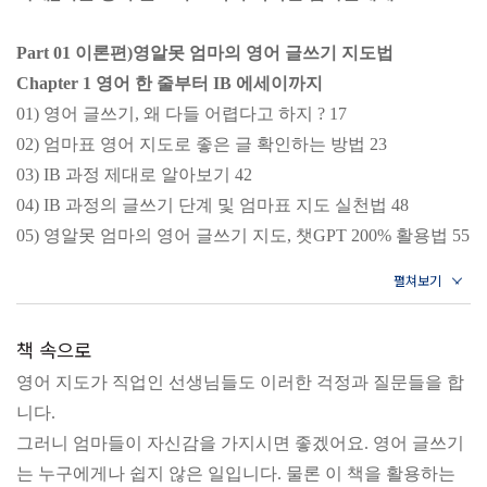
『챗GPT로 시작하는 초등 영어 글쓰기』는 우선 영어 문장
Part 01 이론편)영알못 엄마의 영어 글쓰기 지도법
을 잘 쓰는 기술보다 먼저, 아이의 생각을 어떻게 끌어내고
Chapter 1 영어 한 줄부터 IB 에세이까지
정리할 것인가에 집중한다. 브레인스토밍을 통해 글감을 찾
01) 영어 글쓰기, 왜 다들 어렵다고 하지 ? 17
고, 질문을 통해 생각을 확장하며, 중심 문장과 구조를 통해
02) 엄마표 영어 지도로 좋은 글 확인하는 방법 23
글로 완성해 나가는 과정을 단계적으로 안내한다. 영어 한
03) IB 과정 제대로 알아보기 42
줄 쓰기부터 영어 일기, 자유 글쓰기, 수행평가와 IB 에세이
04) IB 과정의 글쓰기 단계 및 엄마표 지도 실천법 48
구조 까지 자연스럽게 확장되는 로드맵을 제시하며, 챗GPT
05) 영알못 엄마의 영어 글쓰기 지도, 챗GPT 200% 활용법 55
를 단순한 답안 생성기가 아닌 아이의 사고를 돕는 보조 교
- 27년 차 조이쌤의 꿀팁 영어 쓰기를 두려워하는 아이를 돕
사로 활용하는 구체적인 방법을 담았다. 27년간 영어 교육
는 방법 76
현장에서 쌓은 저자의 경험을 바탕으로, 이 책은 엄마를 ‘가
르치는 사람’이 아니라 ‘질문하는 사람’으로 세우며, 집에서
책 속으로
Chapter 2 영어 글쓰기 시작하기 전 무조건 점검!
도 충분히 실천 가능한 엄마표 영어 글쓰기의 현실적인 방법
영어 지도가 직업인 선생님들도 이러한 걱정과 질문들을 합
01) 영어 글쓰기, 다르게 질문해야 다르게 대답합니다 83
을 알려줄 것이다.
니다.
02) 브레인스토밍하는 방법 87
그러니 엄마들이 자신감을 가지시면 좋겠어요. 영어 글쓰기
03) 우리 아이 영어 글쓰기 수준별 활동 95
· 이런 엄마들에게 추천합니다!
는 누구에게나 쉽지 않은 일입니다. 물론 이 책을 활용하는
04) 중심어 찾기, 제목 만들기 108
1. 초등 자녀의 영어 글쓰기를 집에서 지도하고 싶지만, 방법