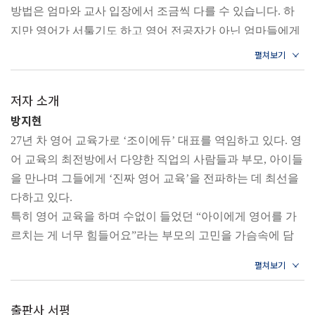
방법은 엄마와 교사 입장에서 조금씩 다를 수 있습니다. 하
05) 모국어 학습이 영어 글쓰기에 미치는 영향 118
을 몰라 고민하는 부모들
지만 영어가 서툴기도 하고 영어 전공자가 아닌 엄마들에게
- 27년 차 조이쌤의 꿀팁 영어 글쓰기 실력 향상을 돕는 책 추
2. 영어 회화나 독해는 어느 정도 되지만 글쓰기에 어려움을
는 이 책의 근본적인 방법들이 효과가 있을 겁니다. ‘영어 글
천 122
겪는 아이
쓰기는 단순히 문장만 나열하는 것이 아니’기때문이죠.
3. 아이의 영어 숙제 앞에서 작아지는 영어에 자신이 없는 엄
/19쪽_서문
Part 02 실전편_영어 글쓰기 지도법
저자 소개
마들
Chapter 3 IB 영어 글쓰기, 집에서 10분 영어 일기로 시작하
4. IB 과정이나 서술형 중심 평가를 대비해야 하는 가정
방지현
영어 교육과 글쓰기에서 꼭 기억할 것은 챗GPT는 수단이자
기
5. 챗GPT를 교육적으로 바르게 활용하고 싶은 부모와 교사
27년 차 영어 교육가로 ‘조이에듀’ 대표를 역임하고 있다. 영
도구라는 점입니다. 챗GPT는 우리가 많은 시간을 들여서 찾
01) 영어 일기에 대한 엄마의 착각 127
들
어 교육의 최전방에서 다양한 직업의 사람들과 부모, 아이들
아야 할 자료를 쉽게 찾고, 애매모호한 주제도 정확히 분석
02) 기초 영어 일기 쓰기 주제 130
을 만나며 그들에게 ‘진짜 영어 교육’을 전파하는 데 최선을
합니다. 챗GPT를 활용하면 다양한 생각이나 글쓰기 재료를
03) 세 문장 완성하기 133
다하고 있다.
접할 수 있어요. 불가능할 것 같은 엄마표 영어 글쓰기도 가
04) 세 문장 피드백하기 148
특히 영어 교육을 하며 수없이 들었던 “아이에게 영어를 가
능하게 해줍니다.
- 27년 차 조이쌤의 꿀팁 영어 일기 주제 확장하기 153
르치는 게 너무 힘들어요”라는 부모의 고민을 가슴속에 담
여기서 중요한 것은 챗GPT를 사용하는 데 명확한 기준이 있
아 두었다가 이번 책을 집필하게 되었다. 주재원과 외교관들
어야 한다는 거죠. 먼저 아이와 엄마는 모국어로 서로의 생
Chapter 4 10분 자유 영어 글쓰기
의 영어 교육뿐 아니라 학원 선생님들 그리고 다양한 기관에
각을 충분히 묻고 대답해야 합니다. 여기서 영어 실력은 중
01) 우리 아이 작가로 만들어주는 영어 첫 문장 163
서 영어 라이팅과 통역, 콘텐츠 제작 등을 진행하는 중이다.
요하지 않아요. 영어가 부족하다면 챗GPT로 번역을 할 수도
출판사 서평
02) 글이 더 풍성해지는 본문 쓰기 175