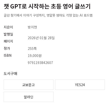
챗 GPT로 시작하는 초등 영어 글쓰기
글감 찾기에서 이야기 구성까지, 영알못 엄마도 걱정 없는 AI 로드맵
지은이
방지현
발행일
2026년 01월 28일
페이지
정가
255쪽
ISBN
19,000원
9791193842607
도서구매
교보문고
YES24
알라딘